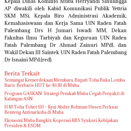
Kepala Dinas Kominfo Muba Herryandi Sinulingga
AP diwakili oleh Kabid Komunikasi Publik Yettria
SKM MSi, Kepala Biro Administrasi Akademik,
Kemahasiswaan dan Kerja Sama UIN Raden Fatah
Palembang Drs H Jumari Iswadi MM, Dekan
Fakultas Ilmu Tarbiyah dan Keguruan UIN Raden
Fatah Palembang Dr Ahmad Zainuri MPdI, dan
Wakil Dekan III Saintek UIN Raden Fatah Palembang
Dr Isnaini MPd.(red).
Berita Terkait
Semangat Kemerdekaan Membara, Bupati Toha Buka Lomba
Baris-Berbaris HUT ke-81 RI di Muba
Program GASKAN: Strategi Pemkab Muba Cegah Penyakit di
Kalangan ASN
H M Toha Tohet SH – Kyai Abdur Rohman Husen Perkuat
Benteng Antinarkoba di Muba
Ekonomi Muba Bangkit, Koperasi RBS Syukuri Kebijakan
Presiden & ESDM