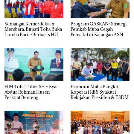
Semangat Kemerdekaan
Program GASKAN: Strategi
Membara, Bupati Toha Buka
Pemkab Muba Cegah
Lomba Baris-Berbaris HUT
Penyakit di Kalangan ASN
ke-81 RI di Muba
H M Toha Tohet SH – Kyai
Ekonomi Muba Bangkit,
Abdur Rohman Husen
Koperasi RBS Syukuri
Perkuat Benteng
Kebijakan Presiden & ESDM
Antinarkoba di Muba