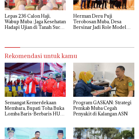
Lepas 236 Calon Haji,
Herman Deru Puji
Wabup Muba : Jaga Kesehatan
Terobosan Muba, Desa
Hadapi Ujian di Tanah Suci
Bersinar Jadi Role Model
dengan Ikhlas
Anti Narkoba
Rekomendasi untuk kamu
Semangat Kemerdekaan
Program GASKAN: Strategi
Membara, Bupati Toha Buka
Pemkab Muba Cegah
Lomba Baris-Berbaris HUT
Penyakit di Kalangan ASN
ke-81 RI di Muba