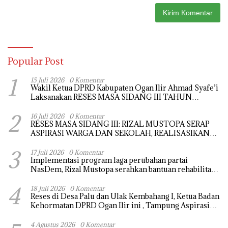
Popular Post
1
15 Juli 2026
0 Komentar
Wakil Ketua DPRD Kabupaten Ogan Ilir Ahmad Syafe’i
Laksanakan RESES MASA SIDANG III TAHUN
Anggaran 2026, Tampung Langsung Aspirasi
2
Masyarakat
16 Juli 2026
0 Komentar
RESES MASA SIDANG III: RIZAL MUSTOPA SERAP
ASPIRASI WARGA DAN SEKOLAH, REALISASIKAN
REHAB MASJID NURUL HUDA
3
17 Juli 2026
0 Komentar
Implementasi program laga perubahan partai
NasDem, Rizal Mustopa serahkan bantuan rehabilitasi
masjid nurul huda
4
18 Juli 2026
0 Komentar
Reses di Desa Palu dan Ulak Kembahang I, Ketua Badan
Kehormatan DPRD Ogan Ilir ini , Tampung Aspirasi
Air, BPJS, dan Pendidikan
4 Agustus 2026
0 Komentar