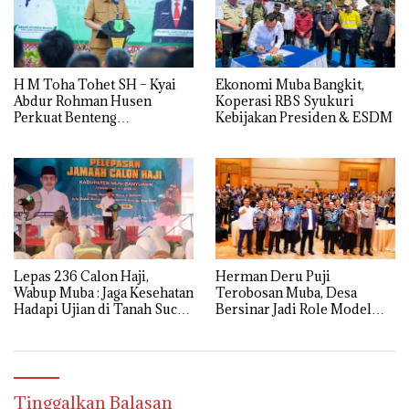
H M Toha Tohet SH – Kyai
Ekonomi Muba Bangkit,
Abdur Rohman Husen
Koperasi RBS Syukuri
Perkuat Benteng
Kebijakan Presiden & ESDM
Antinarkoba di Muba
Lepas 236 Calon Haji,
Herman Deru Puji
Wabup Muba : Jaga Kesehatan
Terobosan Muba, Desa
Hadapi Ujian di Tanah Suci
Bersinar Jadi Role Model
dengan Ikhlas
Anti Narkoba
Tinggalkan Balasan