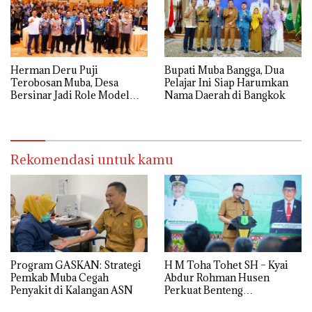
Herman Deru Puji
Bupati Muba Bangga, Dua
Terobosan Muba, Desa
Pelajar Ini Siap Harumkan
Bersinar Jadi Role Model
Nama Daerah di Bangkok
Anti Narkoba
Rekomendasi untuk kamu
Program GASKAN: Strategi
H M Toha Tohet SH – Kyai
Pemkab Muba Cegah
Abdur Rohman Husen
Penyakit di Kalangan ASN
Perkuat Benteng
Antinarkoba di Muba