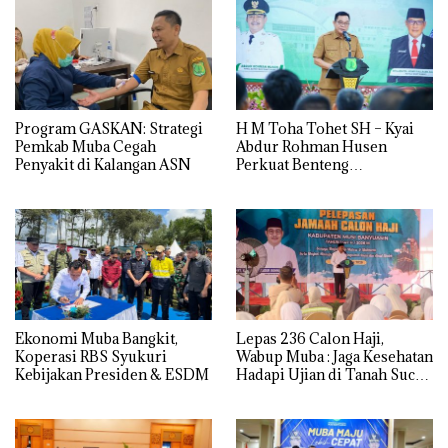
Program GASKAN: Strategi
H M Toha Tohet SH – Kyai
Pemkab Muba Cegah
Abdur Rohman Husen
Penyakit di Kalangan ASN
Perkuat Benteng
Antinarkoba di Muba
Ekonomi Muba Bangkit,
Lepas 236 Calon Haji,
Koperasi RBS Syukuri
Wabup Muba : Jaga Kesehatan
Kebijakan Presiden & ESDM
Hadapi Ujian di Tanah Suci
dengan Ikhlas