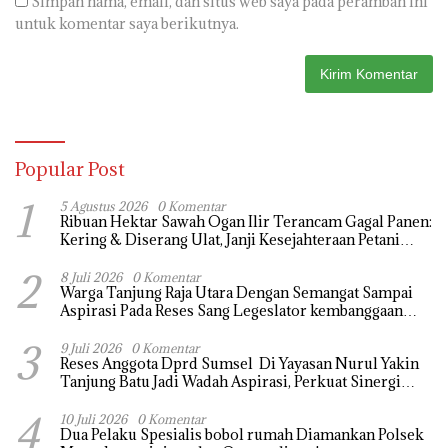
Simpan nama, email, dan situs web saya pada peramban ini
untuk komentar saya berikutnya.
Popular Post
1
5 Agustus 2026
0 Komentar
Ribuan Hektar Sawah Ogan Ilir Terancam Gagal Panen:
Kering & Diserang Ulat, Janji Kesejahteraan Petani
Terasa Hanya janji Manis
2
8 Juli 2026
0 Komentar
Warga Tanjung Raja Utara Dengan Semangat Sampai
Aspirasi Pada Reses Sang Legeslator kembanggaan
Mereka Sebagian Aspirasi langsung di Kabulkan dan
3
Segera di realisaikan
9 Juli 2026
0 Komentar
Reses Anggota Dprd Sumsel Di Yayasan Nurul Yakin
Tanjung Batu Jadi Wadah Aspirasi, Perkuat Sinergi
Pembangunan Sejumlah Aspirasi di sampaikan warga
4
10 Juli 2026
0 Komentar
Dua Pelaku Spesialis bobol rumah Diamankan Polsek