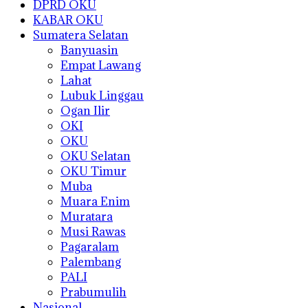
DPRD OKU
KABAR OKU
Sumatera Selatan
Banyuasin
Empat Lawang
Lahat
Lubuk Linggau
Ogan Ilir
OKI
OKU
OKU Selatan
OKU Timur
Muba
Muara Enim
Muratara
Musi Rawas
Pagaralam
Palembang
PALI
Prabumulih
Nasional