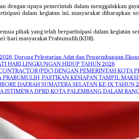
alan dengan upaya pemerintah dalam menggalakkan gaya 
tisipasi dalam kegiatan ini, masyarakat diharapkan 
mua pihak yang telah berpartisipasi dalam kegiatan sen
ari-hari masyarakat Prabumulih.(KDR).
2026, Dorong Pelestarian Adat dan Pengembangan Ekono
TI HARI LINGKUNGAN HIDUP TAHUN 2026
G CONTRACTOR (PDC) DENGAN PEMERINTAH KOTA 
 PRABUMULIH, PASTIKAN KESIAPAN TAMPIL MAKS
BORE DAERAH SUMATERA SELATAN KE-IX TAHUN 2
NA ISTIMEWA DPRD KOTA PALEMBANG DALAM RANG