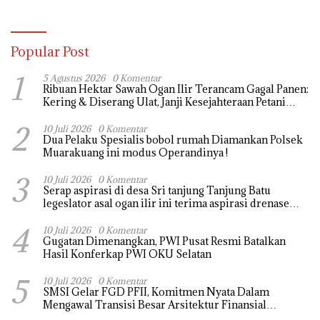
Popular Post
1
5 Agustus 2026
0 Komentar
Ribuan Hektar Sawah Ogan Ilir Terancam Gagal Panen:
Kering & Diserang Ulat, Janji Kesejahteraan Petani
Terasa Hanya janji Manis
2
10 Juli 2026
0 Komentar
Dua Pelaku Spesialis bobol rumah Diamankan Polsek
Muarakuang ini modus Operandinya !
3
10 Juli 2026
0 Komentar
Serap aspirasi di desa Sri tanjung Tanjung Batu
legeslator asal ogan ilir ini terima aspirasi drenase
jalan propinsi tersumbat sebakan banjir jika musim
4
hujan
10 Juli 2026
0 Komentar
Gugatan Dimenangkan, PWI Pusat Resmi Batalkan
Hasil Konferkap PWI OKU Selatan
5
10 Juli 2026
0 Komentar
SMSI Gelar FGD PFII, Komitmen Nyata Dalam
Mengawal Transisi Besar Arsitektur Finansial
Nasional