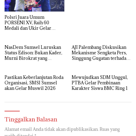
Polsri Juara Umum
PORSENI XV, Raih 60
Medali dan Ukir Gelar
Keenam
NasDem Sumsel Luruskan
AJI Palembang Diskusikan
Status Edison: Bukan Kader,
Mekanisme Sengketa Pers,
Murni Birokrat yang
Singgung Gugatan terhadap
Diusung Bersama PDIP dan
25 Media di Sumsel
Golkar
Pastikan Keberlanjutan Roda
Mewujudkan SDM Unggul,
Organisasi, SMSI Sumsel
PTBA Gelar Pembinaan
akan Gelar Muswil 2026
Karakter Siswa BMC Ring 1
Tinggalkan Balasan
Alamat email Anda tidak akan dipublikasikan.
Ruas yang
wajib ditandai
*