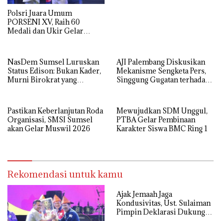
Polsri Juara Umum
PORSENI XV, Raih 60
Medali dan Ukir Gelar
Keenam
NasDem Sumsel Luruskan
AJI Palembang Diskusikan
Status Edison: Bukan Kader,
Mekanisme Sengketa Pers,
Murni Birokrat yang
Singgung Gugatan terhadap
Diusung Bersama PDIP dan
25 Media di Sumsel
Golkar
Pastikan Keberlanjutan Roda
Mewujudkan SDM Unggul,
Organisasi, SMSI Sumsel
PTBA Gelar Pembinaan
akan Gelar Muswil 2026
Karakter Siswa BMC Ring 1
Rekomendasi untuk kamu
Ajak Jemaah Jaga
Kondusivitas, Ust. Sulaiman
Pimpin Deklarasi Dukung
Polri di Palembang