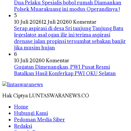
Dua Pelaku Spesialis bobol rumah Diamankan
Polsek Muarakuang ini modus Operandinya !
5
10 Juli 2026
12 Juli 2026
0 Komentar
Serap aspirasi di desa Sri tanjung Tanjung Batu
legeslator asal ogan ilir ini terima aspirasi
drenase jalan propinsi tersumbat sebakan banjir
jika musim hujan
6
10 Juli 2026
0 Komentar
Gugatan Dimenangkan, PWI Pusat Resmi
Batalkan Hasil Konferkap PWI OKU Selatan
Hak Ciptya LUNTASWARANEWS.CO
Home
Hubungi Kami
Pedoman Media Siber
Redaksi