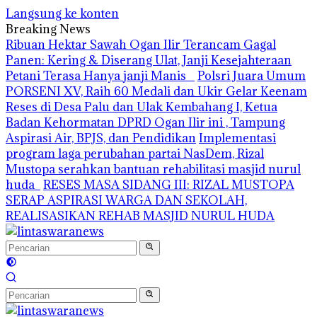
Langsung ke konten
Breaking News
Ribuan Hektar Sawah Ogan Ilir Terancam Gagal
Panen: Kering & Diserang Ulat, Janji Kesejahteraan
Petani Terasa Hanya janji Manis
Polsri Juara Umum
PORSENI XV, Raih 60 Medali dan Ukir Gelar Keenam
Reses di Desa Palu dan Ulak Kembahang I, Ketua
Badan Kehormatan DPRD Ogan Ilir ini , Tampung
Aspirasi Air, BPJS, dan Pendidikan
Implementasi
program laga perubahan partai NasDem, Rizal
Mustopa serahkan bantuan rehabilitasi masjid nurul
huda
RESES MASA SIDANG III: RIZAL MUSTOPA
SERAP ASPIRASI WARGA DAN SEKOLAH,
REALISASIKAN REHAB MASJID NURUL HUDA