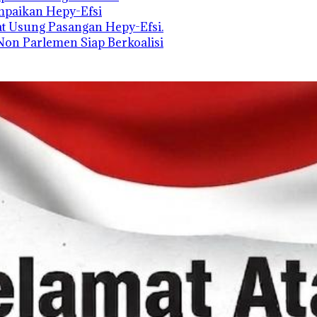
mpaikan Hepy-Efsi
t Usung Pasangan Hepy-Efsi.
on Parlemen Siap Berkoalisi