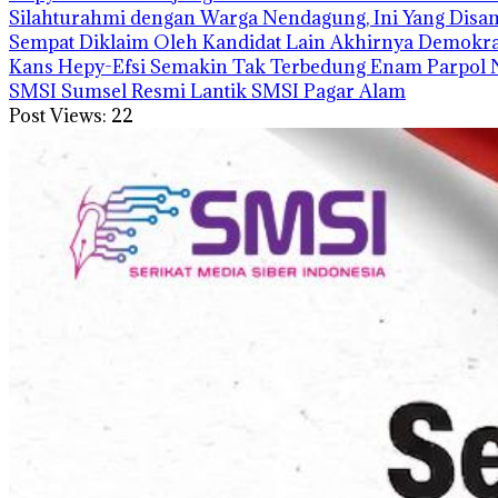
Silahturahmi dengan Warga Nendagung, Ini Yang Disa
Sempat Diklaim Oleh Kandidat Lain Akhirnya Demokra
Kans Hepy-Efsi Semakin Tak Terbedung Enam Parpol N
SMSI Sumsel Resmi Lantik SMSI Pagar Alam
Post Views:
22