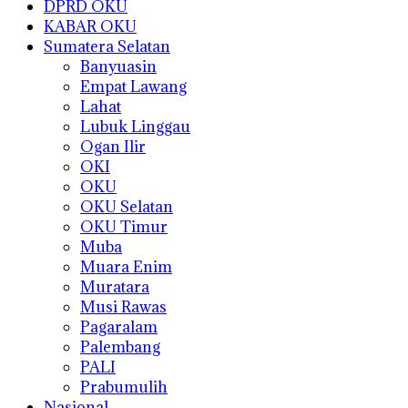
DPRD OKU
KABAR OKU
Sumatera Selatan
Banyuasin
Empat Lawang
Lahat
Lubuk Linggau
Ogan Ilir
OKI
OKU
OKU Selatan
OKU Timur
Muba
Muara Enim
Muratara
Musi Rawas
Pagaralam
Palembang
PALI
Prabumulih
Nasional