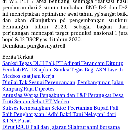
di WK PEP / area Benuang, sehingga realisasi hasil
pemboran dari 2 sumur tambahan BNG B-2 dan D-2
ini menciptakan optimisme awal tahun yg sangat baik,
dan akan dilanjutkan pd pengembangan struktur
Benuang.di tahun 2023, sebagai bagian dari
perjuangan mencapai target produksi nasional 1 juta
bopd & 12 BSCF gas di tahun 2030.
Demikian, pungkasnya.(rel)
Berita Terkait
Sanksi Tegas DLH Pali, PT Adipati Terancam Ditutup
Pemkab PALI Siapkan Sanksi Tegas Bagi ASN Live di
Medsos saat Jam Kerja
Dinilai Tak Sesuai Perencanaan, Pembangunan Jalan
Simpang Raja Diprotes
Antusias Warga Pengabuan dan E&P Perangkat Desa
Ikuti Senam Sehat PT Medco
Sukses Kembangkan Sektor Peertanian Bupati Pali
Raih Penghargaan “Adhi Bakti Tani Nelayan” dari
KTNA Pusat
Dirut RSUD Pali dan Jajaran Silahturahmi Bersama