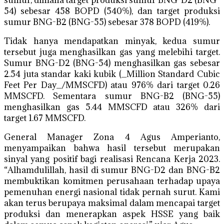
sumur, dimana target produksi sumur BNG-D2 (BNG-
54) sebesar 458 BOPD (540%), dan target produksi
sumur BNG-B2 (BNG-55) sebesar 378 BOPD (419%).
Tidak hanya mendapatkan minyak, kedua sumur
tersebut juga menghasilkan gas yang melebihi target.
Sumur BNG-D2 (BNG-54) menghasilkan gas sebesar
2.54 juta standar kaki kubik (_Million Standard Cubic
Feet Per Day_/MMSCFD) atau 976% dari target 0.26
MMSCFD. Sementara sumur BNG-B2 (BNG-55)
menghasilkan gas 5.44 MMSCFD atau 326% dari
target 1.67 MMSCFD.
General Manager Zona 4 Agus Amperianto,
menyampaikan bahwa hasil tersebut merupakan
sinyal yang positif bagi realisasi Rencana Kerja 2023.
“Alhamdulillah, hasil di sumur BNG-D2 dan BNG-B2
membuktikan komitmen perusahaan terhadap upaya
pemenuhan energi nasional tidak pernah surut. Kami
akan terus berupaya maksimal dalam mencapai target
produksi dan menerapkan aspek HSSE yang baik