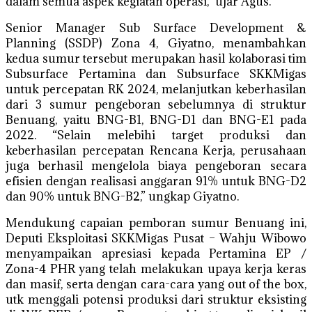
dalam semua aspek kegiatan operasi,” ujar Agus.
Senior Manager Sub Surface Development &
Planning (SSDP) Zona 4, Giyatno, menambahkan
kedua sumur tersebut merupakan hasil kolaborasi tim
Subsurface Pertamina dan Subsurface SKKMigas
untuk percepatan RK 2024, melanjutkan keberhasilan
dari 3 sumur pengeboran sebelumnya di struktur
Benuang, yaitu BNG-B1, BNG-D1 dan BNG-E1 pada
2022. “Selain melebihi target produksi dan
keberhasilan percepatan Rencana Kerja, perusahaan
juga berhasil mengelola biaya pengeboran secara
efisien dengan realisasi anggaran 91% untuk BNG-D2
dan 90% untuk BNG-B2,” ungkap Giyatno.
Mendukung capaian pemboran sumur Benuang ini,
Deputi Eksploitasi SKKMigas Pusat – Wahju Wibowo
menyampaikan apresiasi kepada Pertamina EP /
Zona-4 PHR yang telah melakukan upaya kerja keras
dan masif, serta dengan cara-cara yang out of the box,
utk menggali potensi produksi dari struktur eksisting