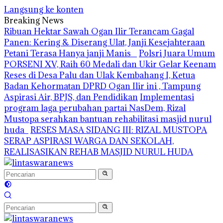
Langsung ke konten
Breaking News
Ribuan Hektar Sawah Ogan Ilir Terancam Gagal
Panen: Kering & Diserang Ulat, Janji Kesejahteraan
Petani Terasa Hanya janji Manis
Polsri Juara Umum
PORSENI XV, Raih 60 Medali dan Ukir Gelar Keenam
Reses di Desa Palu dan Ulak Kembahang I, Ketua
Badan Kehormatan DPRD Ogan Ilir ini , Tampung
Aspirasi Air, BPJS, dan Pendidikan
Implementasi
program laga perubahan partai NasDem, Rizal
Mustopa serahkan bantuan rehabilitasi masjid nurul
huda
RESES MASA SIDANG III: RIZAL MUSTOPA
SERAP ASPIRASI WARGA DAN SEKOLAH,
REALISASIKAN REHAB MASJID NURUL HUDA