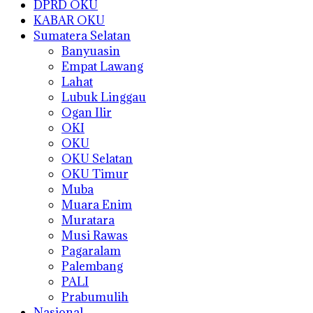
DPRD OKU
KABAR OKU
Sumatera Selatan
Banyuasin
Empat Lawang
Lahat
Lubuk Linggau
Ogan Ilir
OKI
OKU
OKU Selatan
OKU Timur
Muba
Muara Enim
Muratara
Musi Rawas
Pagaralam
Palembang
PALI
Prabumulih
Nasional