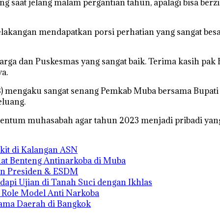
g saat jelang malam pergantian tahun, apalagi bisa berz
elakangan mendapatkan porsi perhatian yang sangat be
rga dan Puskesmas yang sangat baik. Terima kasih pak 
a.
i (48) mengaku sangat senang Pemkab Muba bersama Bup
eluang.
ntum muhasabah agar tahun 2023 menjadi pribadi yang leb
it di Kalangan ASN
at Benteng Antinarkoba di Muba
kan Presiden & ESDM
dapi Ujian di Tanah Suci dengan Ikhlas
 Role Model Anti Narkoba
Nama Daerah di Bangkok