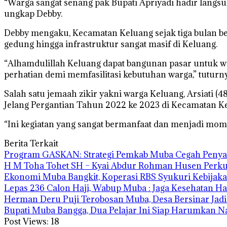
“Warga sangat senang pak Bupati Apriyadi hadir langsun
ungkap Debby.
Debby mengaku, Kecamatan Keluang sejak tiga bulan b
gedung hingga infrastruktur sangat masif di Keluang.
“Alhamdulillah Keluang dapat bangunan pasar untuk wa
perhatian demi memfasilitasi kebutuhan warga,” tuturny
Salah satu jemaah zikir yakni warga Keluang, Arsiat
Jelang Pergantian Tahun 2022 ke 2023 di Kecamatan K
“Ini kegiatan yang sangat bermanfaat dan menjadi mome
Berita Terkait
Program GASKAN: Strategi Pemkab Muba Cegah Penyak
H M Toha Tohet SH – Kyai Abdur Rohman Husen Perku
Ekonomi Muba Bangkit, Koperasi RBS Syukuri Kebija
Lepas 236 Calon Haji, Wabup Muba : Jaga Kesehatan Ha
Herman Deru Puji Terobosan Muba, Desa Bersinar Jadi
Bupati Muba Bangga, Dua Pelajar Ini Siap Harumkan 
Post Views:
18