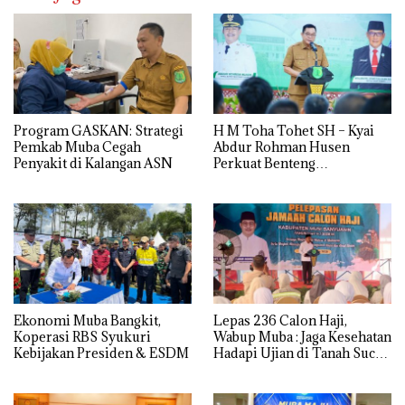
Program GASKAN: Strategi
H M Toha Tohet SH – Kyai
Pemkab Muba Cegah
Abdur Rohman Husen
Penyakit di Kalangan ASN
Perkuat Benteng
Antinarkoba di Muba
Ekonomi Muba Bangkit,
Lepas 236 Calon Haji,
Koperasi RBS Syukuri
Wabup Muba : Jaga Kesehatan
Kebijakan Presiden & ESDM
Hadapi Ujian di Tanah Suci
dengan Ikhlas