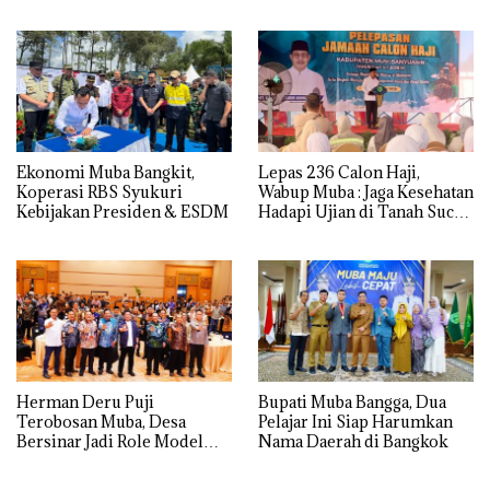
Antinarkoba di Muba
Ekonomi Muba Bangkit,
Lepas 236 Calon Haji,
Koperasi RBS Syukuri
Wabup Muba : Jaga Kesehatan
Kebijakan Presiden & ESDM
Hadapi Ujian di Tanah Suci
dengan Ikhlas
Herman Deru Puji
Bupati Muba Bangga, Dua
Terobosan Muba, Desa
Pelajar Ini Siap Harumkan
Bersinar Jadi Role Model
Nama Daerah di Bangkok
Anti Narkoba