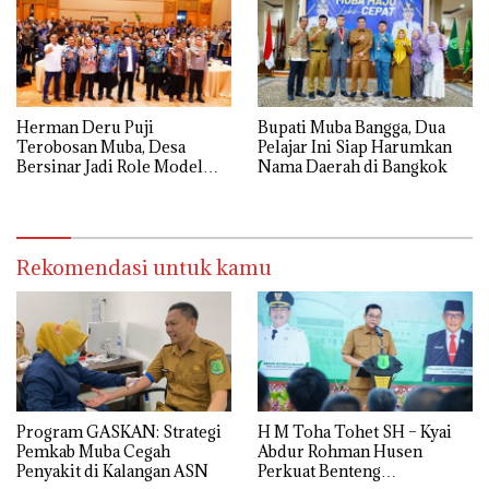
Herman Deru Puji
Bupati Muba Bangga, Dua
Terobosan Muba, Desa
Pelajar Ini Siap Harumkan
Bersinar Jadi Role Model
Nama Daerah di Bangkok
Anti Narkoba
Rekomendasi untuk kamu
Program GASKAN: Strategi
H M Toha Tohet SH – Kyai
Pemkab Muba Cegah
Abdur Rohman Husen
Penyakit di Kalangan ASN
Perkuat Benteng