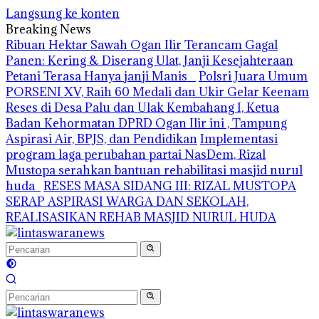
Langsung ke konten
Breaking News
Ribuan Hektar Sawah Ogan Ilir Terancam Gagal
Panen: Kering & Diserang Ulat, Janji Kesejahteraan
Petani Terasa Hanya janji Manis
Polsri Juara Umum
PORSENI XV, Raih 60 Medali dan Ukir Gelar Keenam
Reses di Desa Palu dan Ulak Kembahang I, Ketua
Badan Kehormatan DPRD Ogan Ilir ini , Tampung
Aspirasi Air, BPJS, dan Pendidikan
Implementasi
program laga perubahan partai NasDem, Rizal
Mustopa serahkan bantuan rehabilitasi masjid nurul
huda
RESES MASA SIDANG III: RIZAL MUSTOPA
SERAP ASPIRASI WARGA DAN SEKOLAH,
REALISASIKAN REHAB MASJID NURUL HUDA