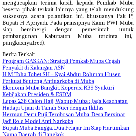
mengucapkan terima kasih kepada Pemkab Muba
beserta pihak terkait lainnya yang telah mendukung
suksesnya acara pelantikan ini, khususnya Pak Pj
Bupati H Apriyadi. Pada prinsipnya Kami PWI Muba
siap bersinergi dengan pemerintah untuk
pembangunan Kabupaten Muba tercinta ini,”
pungkasnya.(red).
Berita Terkait
Program GASKAN: Strategi Pemkab Muba Cegah
Penyakit di Kalangan ASN
H M Toha Tohet SH – Kyai Abdur Rohman Husen
Perkuat Benteng Antinarkoba di Muba
Ekonomi Muba Bangkit, Koperasi RBS Syukuri
Kebijakan Presiden & ESDM
Lepas 236 Calon Haji, Wabup Muba : Jaga Kesehatan
Hadapi Ujian di Tanah Suci dengan Ikhlas
Herman Deru Puji Terobosan Muba, Desa Bersinar
Jadi Role Model Anti Narkoba
Bupati Muba Bangga, Dua Pelajar Ini Siap Harumkan
Nama Daerah di Bangkok