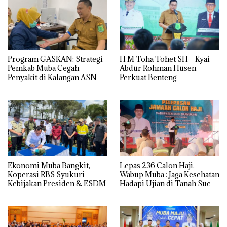
Program GASKAN: Strategi
H M Toha Tohet SH – Kyai
Pemkab Muba Cegah
Abdur Rohman Husen
Penyakit di Kalangan ASN
Perkuat Benteng
Antinarkoba di Muba
Ekonomi Muba Bangkit,
Lepas 236 Calon Haji,
Koperasi RBS Syukuri
Wabup Muba : Jaga Kesehatan
Kebijakan Presiden & ESDM
Hadapi Ujian di Tanah Suci
dengan Ikhlas