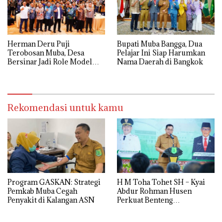
Herman Deru Puji
Bupati Muba Bangga, Dua
Terobosan Muba, Desa
Pelajar Ini Siap Harumkan
Bersinar Jadi Role Model
Nama Daerah di Bangkok
Anti Narkoba
Rekomendasi untuk kamu
Program GASKAN: Strategi
H M Toha Tohet SH – Kyai
Pemkab Muba Cegah
Abdur Rohman Husen
Penyakit di Kalangan ASN
Perkuat Benteng
Antinarkoba di Muba