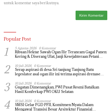
untuk komentar saya berikutnya.
Popular Post
1
5 Agustus 2026
0 Komentar
Ribuan Hektar Sawah Ogan Ilir Terancam Gagal Panen:
Kering & Diserang Ulat, Janji Kesejahteraan Petani
Terasa Hanya janji Manis
2
10 Juli 2026
0 Komentar
Serap aspirasi di desa Sri tanjung Tanjung Batu
legeslator asal ogan ilir ini terima aspirasi drenase
jalan propinsi tersumbat sebakan banjir jika musim
3
hujan
10 Juli 2026
0 Komentar
Gugatan Dimenangkan, PWI Pusat Resmi Batalkan
Hasil Konferkap PWI OKU Selatan
4
10 Juli 2026
0 Komentar
SMSI Gelar FGD PFII, Komitmen Nyata Dalam
Mengawal Transisi Besar Arsitektur Finansial