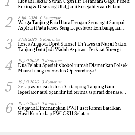
1
Ribuan Hektar Sawah Ogan Ilir Terancam Gagal Panen:
Kering & Diserang Ulat, Janji Kesejahteraan Petani
Terasa Hanya janji Manis
2
8 Juli 2026
0 Komentar
Warga Tanjung Raja Utara Dengan Semangat Sampai
Aspirasi Pada Reses Sang Legeslator kembanggaan
Mereka Sebagian Aspirasi langsung di Kabulkan dan
3
Segera di realisaikan
9 Juli 2026
0 Komentar
Reses Anggota Dprd Sumsel Di Yayasan Nurul Yakin
Tanjung Batu Jadi Wadah Aspirasi, Perkuat Sinergi
Pembangunan Sejumlah Aspirasi di sampaikan warga
4
10 Juli 2026
0 Komentar
Dua Pelaku Spesialis bobol rumah Diamankan Polsek
Muarakuang ini modus Operandinya !
5
10 Juli 2026
0 Komentar
Serap aspirasi di desa Sri tanjung Tanjung Batu
legeslator asal ogan ilir ini terima aspirasi drenase
jalan propinsi tersumbat sebakan banjir jika musim
6
hujan
10 Juli 2026
0 Komentar
Gugatan Dimenangkan, PWI Pusat Resmi Batalkan
Hasil Konferkap PWI OKU Selatan