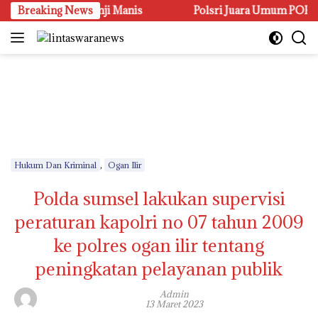
Langsung
erasa Hanya janji Manis
Breaking News
Polsri Juara Umum PORSENI XV, 
ke
konten
,
Hukum Dan Kriminal
Ogan Ilir
Polda sumsel lakukan supervisi
peraturan kapolri no 07 tahun 2009
ke polres ogan ilir tentang
peningkatan pelayanan publik
Admin
13 Maret 2023