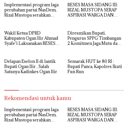
Implementasi program laga
RESES MASA SIDANG III:
perubahan partai NasDem,
RIZAL MUSTOPA SERAP
Rizal Mustopa serahkan
ASPIRASI WARGA DAN
bantuan rehabilitasi masjid
SEKOLAH, REALISASIKAN
nurul huda
REHAB MASJID NURUL
HUDA
Wakil Ketua DPRD
Diresmikan Bupati,
Kabupaten Ogan Ilir Ahmad
Pengurus SPPG Timbangan
Syafe’i Laksanakan RESES
2 Komitmen Jaga Mutu dan
MASA SIDANG III TAHUN
Kualitas MBG
Anggaran 2026, Tampung
Langsung Aspirasi
Delapan Eselon II di lantik
Semarak HUT ke 80 RI :
Masyarakat
Bupati Ogan Ilir , Salah
Bupati Panca, Kapolres Ikuti
Satunya Kadinkes Ogan Ilir
Fun Run
Rekomendasi untuk kamu
Implementasi program laga
RESES MASA SIDANG III:
perubahan partai NasDem,
RIZAL MUSTOPA SERAP
Rizal Mustopa serahkan
ASPIRASI WARGA DAN
bantuan rehabilitasi masjid
SEKOLAH, REALISASIKAN