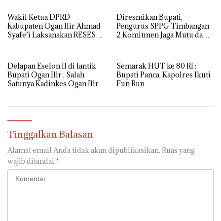
nurul huda
REHAB MASJID NURUL
HUDA
Wakil Ketua DPRD
Diresmikan Bupati,
Kabupaten Ogan Ilir Ahmad
Pengurus SPPG Timbangan
Syafe’i Laksanakan RESES
2 Komitmen Jaga Mutu dan
MASA SIDANG III TAHUN
Kualitas MBG
Anggaran 2026, Tampung
Langsung Aspirasi
Delapan Eselon II di lantik
Semarak HUT ke 80 RI :
Masyarakat
Bupati Ogan Ilir , Salah
Bupati Panca, Kapolres Ikuti
Satunya Kadinkes Ogan Ilir
Fun Run
Tinggalkan Balasan
Alamat email Anda tidak akan dipublikasikan.
Ruas yang
wajib ditandai
*