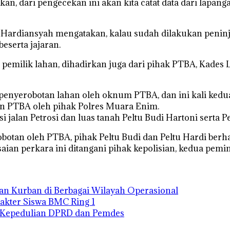
n, dari pengecekan ini akan kita catat data dari lapan
tu Hardiansyah mengatakan, kalau sudah dilakukan penin
serta jajaran.
 pemilik lahan, dihadirkan juga dari pihak PTBA, Kades
 penyerobotan lahan oleh oknum PTBA, dan ini kali ked
an PTBA oleh pihak Polres Muara Enim.
jalan Petrosi dan luas tanah Peltu Budi Hartoni serta Pel
otan oleh PTBA, pihak Peltu Budi dan Peltu Hardi berha
aian perkara ini ditangani pihak kepolisian, kedua pem
an Kurban di Berbagai Wilayah Operasional
kter Siswa BMC Ring 1
i Kepedulian DPRD dan Pemdes