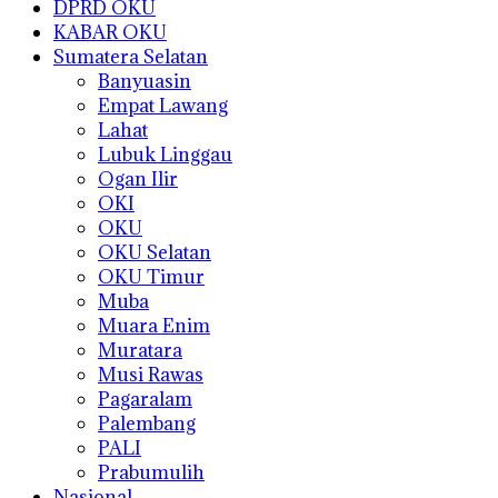
DPRD OKU
KABAR OKU
Sumatera Selatan
Banyuasin
Empat Lawang
Lahat
Lubuk Linggau
Ogan Ilir
OKI
OKU
OKU Selatan
OKU Timur
Muba
Muara Enim
Muratara
Musi Rawas
Pagaralam
Palembang
PALI
Prabumulih
Nasional