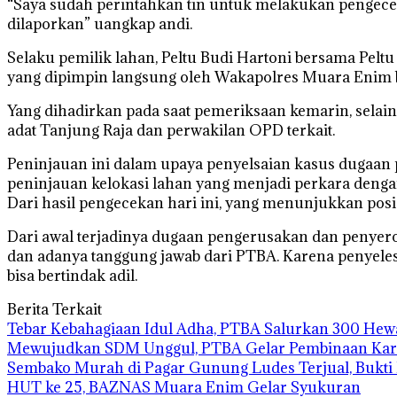
“Saya sudah perintahkan tin untuk melakukan pengeceka
dilaporkan” uangkap andi.
Selaku pemilik lahan, Peltu Budi Hartoni bersama Pel
yang dipimpin langsung oleh Wakapolres Muara Enim be
Yang dihadirkan pada saat pemeriksaan kemarin, selain
adat Tanjung Raja dan perwakilan OPD terkait.
Peninjauan ini dalam upaya penyelsaian kasus dugaan
peninjauan kelokasi lahan yang menjadi perkara deng
Dari hasil pengecekan hari ini, yang menunjukkan posisi 
Dari awal terjadinya dugaan pengerusakan dan penyerob
dan adanya tanggung jawab dari PTBA. Karena penyeles
bisa bertindak adil.
Berita Terkait
Tebar Kebahagiaan Idul Adha, PTBA Salurkan 300 Hew
Mewujudkan SDM Unggul, PTBA Gelar Pembinaan Kara
Sembako Murah di Pagar Gunung Ludes Terjual, Bukt
HUT ke 25, BAZNAS Muara Enim Gelar Syukuran