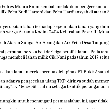
ri Polres Muara Enim kembali melakukan pengecekan ul
lik Peltu Budi Hartoni dan Peltu Hardiansyah di ataran 
yerobotan lahan terhadap kepemilikan tanah yang dimil
ah warga Asrama Kodim 0404 Kelurahan Pasar III Muara
ar di Ataran Sungai Air Abang dan Aik Petai Desa Tanj
al pertama mereka beli dari tiga pemilik lahan. Pada tahu
juga membeli lahan milik Cik Nani pada tahun 2017 selu
usakan lahan mereka berdua oleh pihak PT.Bukit Asam d
an adanya pengecekan ulang TKP, dirinya sudah meme
lang TKP tersebut. Hal ini sebagai bentuk penanganan 
ngkin untuk menangani permasalahan ini, agar tidak ad