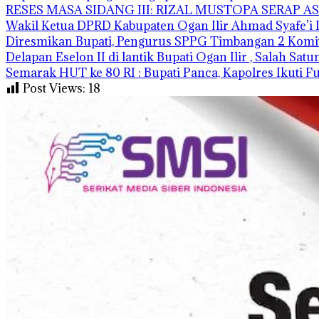
RESES MASA SIDANG III: RIZAL MUSTOPA SERAP 
Wakil Ketua DPRD Kabupaten Ogan Ilir Ahmad Syafe
Diresmikan Bupati, Pengurus SPPG Timbangan 2 Komi
Delapan Eselon II di lantik Bupati Ogan Ilir , Salah Sat
Semarak HUT ke 80 RI : Bupati Panca, Kapolres Ikuti 
Post Views:
18