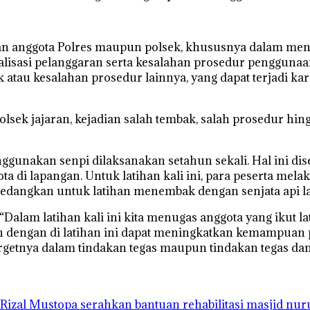
n anggota Polres maupun polsek, khususnya dalam meng
isasi pelanggaran serta kesalahan prosedur penggunaan
ak atau kesalahan prosedur lainnya, yang dapat terjad
lsek jajaran, kejadian salah tembak, salah prosedur hin
akan senpi dilaksanakan setahun sekali. Hal ini dise
ta di lapangan. Untuk latihan kali ini, para peserta m
Sedangkan untuk latihan menembak dengan senjata api la
lam latihan kali ini kita menugas anggota yang ikut l
an dengan di latihan ini dapat meningkatkan kemampuan 
rgetnya dalam tindakan tegas maupun tindakan tegas da
Rizal Mustopa serahkan bantuan rehabilitasi masjid nu