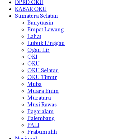
DPRD OKU
KABAR OKU
Sumatera Selatan
Banyuasin
Empat Lawang
Lahat
Lubuk Linggau
Ogan Ilir
OKI
OKU
OKU Selatan
OKU Timur
Muba
Muara Enim
Muratara
Musi Rawas
Pagaralam
Palembang
PALI
Prabumulih
Nasional