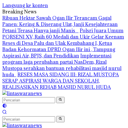
Langsung ke konten
Breaking News
Ribuan Hektar Sawah Ogan Ilir Terancam Gagal
Panen: Kering & Diserang Ulat, Janji Kesejahteraan
Petani Terasa Hanya janji Manis
Polsri Juara Umum
PORSENI XV, Raih 60 Medali dan Ukir Gelar Keenam
Reses di Desa Palu dan Ulak Kembahang I, Ketua
Badan Kehormatan DPRD Ogan Ilir ini , Tampung
Aspirasi Air, BPJS, dan Pendidikan
Implementasi
program laga perubahan partai NasDem, Rizal
Mustopa serahkan bantuan rehabilitasi masjid nurul
huda
RESES MASA SIDANG III: RIZAL MUSTOPA
SERAP ASPIRASI WARGA DAN SEKOLAH,
REALISASIKAN REHAB MASJID NURUL HUDA