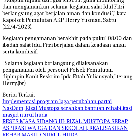
“Adapun tujuan dari giat tersebut guna monitoring
dan mengamankan selama kegiatan salat Idul Fitri
berlangsung agar berjalan aman dan kondusif,” kata
Kapolsek Pemulutan AKP Herry Yusman, Sabtu
(22/4/2023).
Kegiatan pengamanan berakhir pada pukul 08.00 dan
ibadah salat Idul Fitri berjalan dalam keadaan aman
serta kondusif.
“Selama kegiatan berlangsung dilaksanakan
pengamanan oleh personel Polsek Pemulutan
dipimpin Kanit Reskrim Ipda Ettah Yuliansyah,” terang
Herry.(br)
Berita Terkait
Implementasi program laga perubahan partai
NasDem, Rizal Mustopa serahkan bantuan rehabilitasi
masjid nurul huda
RESES MASA SIDANG III: RIZAL MUSTOPA SERAP
ASPIRASI WARGA DAN SEKOLAH, REALISASIKAN
REHAB MASJID NURUL HUDA