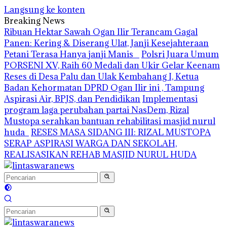
Langsung ke konten
Breaking News
Ribuan Hektar Sawah Ogan Ilir Terancam Gagal
Panen: Kering & Diserang Ulat, Janji Kesejahteraan
Petani Terasa Hanya janji Manis
Polsri Juara Umum
PORSENI XV, Raih 60 Medali dan Ukir Gelar Keenam
Reses di Desa Palu dan Ulak Kembahang I, Ketua
Badan Kehormatan DPRD Ogan Ilir ini , Tampung
Aspirasi Air, BPJS, dan Pendidikan
Implementasi
program laga perubahan partai NasDem, Rizal
Mustopa serahkan bantuan rehabilitasi masjid nurul
huda
RESES MASA SIDANG III: RIZAL MUSTOPA
SERAP ASPIRASI WARGA DAN SEKOLAH,
REALISASIKAN REHAB MASJID NURUL HUDA