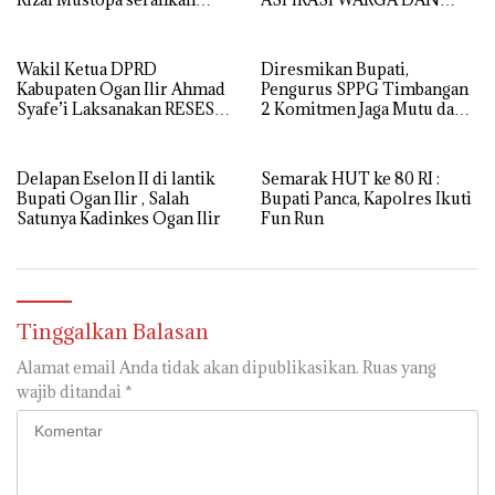
bantuan rehabilitasi masjid
SEKOLAH, REALISASIKAN
nurul huda
REHAB MASJID NURUL
HUDA
Wakil Ketua DPRD
Diresmikan Bupati,
Kabupaten Ogan Ilir Ahmad
Pengurus SPPG Timbangan
Syafe’i Laksanakan RESES
2 Komitmen Jaga Mutu dan
MASA SIDANG III TAHUN
Kualitas MBG
Anggaran 2026, Tampung
Langsung Aspirasi
Delapan Eselon II di lantik
Semarak HUT ke 80 RI :
Masyarakat
Bupati Ogan Ilir , Salah
Bupati Panca, Kapolres Ikuti
Satunya Kadinkes Ogan Ilir
Fun Run
Tinggalkan Balasan
Alamat email Anda tidak akan dipublikasikan.
Ruas yang
wajib ditandai
*