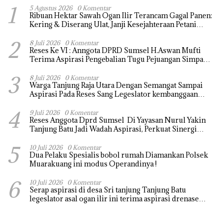
1
5 Agustus 2026
0 Komentar
Ribuan Hektar Sawah Ogan Ilir Terancam Gagal Panen:
Kering & Diserang Ulat, Janji Kesejahteraan Petani
Terasa Hanya janji Manis
2
8 Juli 2026
0 Komentar
Reses Ke VI : Anngota DPRD Sumsel H.Aswan Mufti
Terima Aspirasi Pengebalian Tugu Pejuangan Simpang
tanjung raja yang sempat di ubah, ini tanggapanya !
3
8 Juli 2026
0 Komentar
Warga Tanjung Raja Utara Dengan Semangat Sampai
Aspirasi Pada Reses Sang Legeslator kembanggaan
Mereka Sebagian Aspirasi langsung di Kabulkan dan
4
Segera di realisaikan
9 Juli 2026
0 Komentar
Reses Anggota Dprd Sumsel Di Yayasan Nurul Yakin
Tanjung Batu Jadi Wadah Aspirasi, Perkuat Sinergi
Pembangunan Sejumlah Aspirasi di sampaikan warga
5
10 Juli 2026
0 Komentar
Dua Pelaku Spesialis bobol rumah Diamankan Polsek
Muarakuang ini modus Operandinya !
6
10 Juli 2026
0 Komentar
Serap aspirasi di desa Sri tanjung Tanjung Batu
legeslator asal ogan ilir ini terima aspirasi drenase
jalan propinsi tersumbat sebakan banjir jika musim
hujan