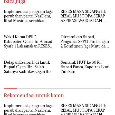
Baca Juga
Implementasi program laga
RESES MASA SIDANG III:
perubahan partai NasDem,
RIZAL MUSTOPA SERAP
Rizal Mustopa serahkan
ASPIRASI WARGA DAN
bantuan rehabilitasi masjid
SEKOLAH, REALISASIKAN
nurul huda
REHAB MASJID NURUL
HUDA
Wakil Ketua DPRD
Diresmikan Bupati,
Kabupaten Ogan Ilir Ahmad
Pengurus SPPG Timbangan
Syafe’i Laksanakan RESES
2 Komitmen Jaga Mutu dan
MASA SIDANG III TAHUN
Kualitas MBG
Anggaran 2026, Tampung
Langsung Aspirasi
Delapan Eselon II di lantik
Semarak HUT ke 80 RI :
Masyarakat
Bupati Ogan Ilir , Salah
Bupati Panca, Kapolres Ikuti
Satunya Kadinkes Ogan Ilir
Fun Run
Rekomendasi untuk kamu
Implementasi program laga
RESES MASA SIDANG III:
perubahan partai NasDem,
RIZAL MUSTOPA SERAP
Rizal Mustopa serahkan
ASPIRASI WARGA DAN