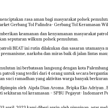
menciptakan rasa aman bagi masyarakat polsek pemulutan
ket Gerbang Tol Palindra- Gerbang Tol Keramasan Wil
memberikan keamanan dan kenyamanan masyarakat patroli 
lukan seputaran wilkum polsek pemulutan.
roli BEAT ini rutin dilakukan dan sasaran utamanya men
 premanisme, narkoba dan miras baik di jalan lintas mau
tan ini berbatasan langsung dengan kota Palembang sert
m patroli yang terdiri dari 4 orang untuk secara bergan
lan suci ramadhan yang aktivitas warga banyak berkuran
ni dipimpin oleh Aipda Dian Aroma , Bripka Eko Adriyan ,
erti sekitaran tol keramasan – SPBU Pegayut- Indomare
3 april 2023 kami diberi aprin oleh pimpinan agar mela