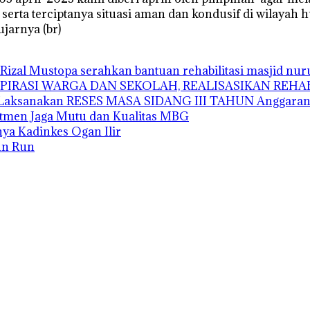
serta terciptanya situasi aman dan kondusif di wilaya
jarnya (br)
Rizal Mustopa serahkan bantuan rehabilitasi masjid nu
ASPIRASI WARGA DAN SEKOLAH, REALISASIKAN REH
’i Laksanakan RESES MASA SIDANG III TAHUN Anggaran
tmen Jaga Mutu dan Kualitas MBG
unya Kadinkes Ogan Ilir
Fun Run