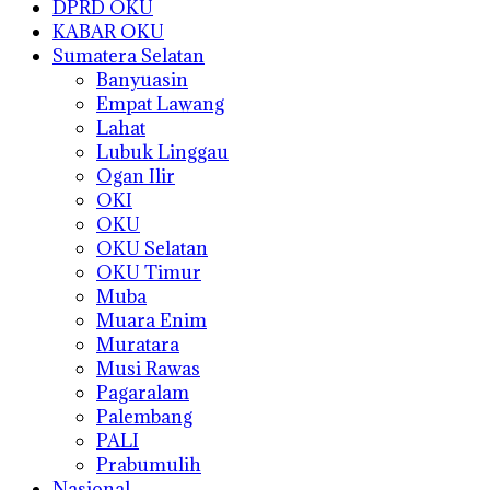
DPRD OKU
KABAR OKU
Sumatera Selatan
Banyuasin
Empat Lawang
Lahat
Lubuk Linggau
Ogan Ilir
OKI
OKU
OKU Selatan
OKU Timur
Muba
Muara Enim
Muratara
Musi Rawas
Pagaralam
Palembang
PALI
Prabumulih
Nasional