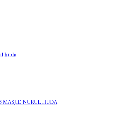
rul huda
AB MASJID NURUL HUDA