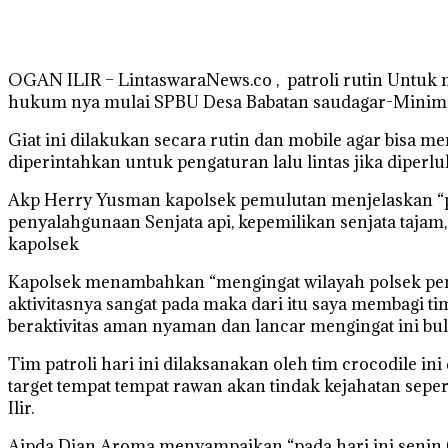
OGAN ILIR – LintaswaraNews.co , patroli rutin Untuk 
hukum nya mulai SPBU Desa Babatan saudagar-Minimar
Giat ini dilakukan secara rutin dan mobile agar bisa 
diperintahkan untuk pengaturan lalu lintas jika diper
Akp Herry Yusman kapolsek pemulutan menjelaskan “pat
penyalahgunaan Senjata api, kepemilikan senjata tajam,
kapolsek
Kapolsek menambahkan “mengingat wilayah polsek pemulu
aktivitasnya sangat pada maka dari itu saya membagi ti
beraktivitas aman nyaman dan lancar mengingat ini bu
Tim patroli hari ini dilaksanakan oleh tim crocodile i
target tempat tempat rawan akan tindak kejahatan sep
Ilir.
Aipda Dian Aroma menyampaikan “pada hari ini senin 0