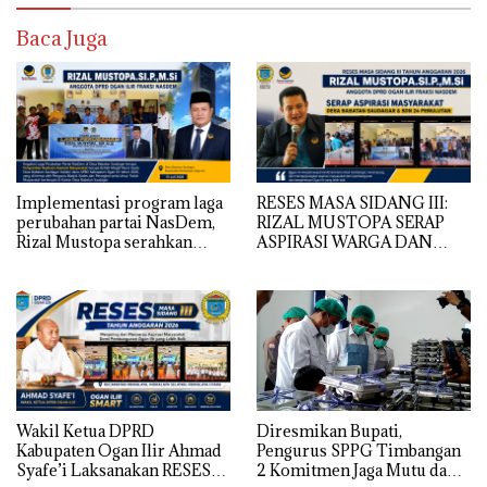
Baca Juga
Implementasi program laga
RESES MASA SIDANG III:
perubahan partai NasDem,
RIZAL MUSTOPA SERAP
Rizal Mustopa serahkan
ASPIRASI WARGA DAN
bantuan rehabilitasi masjid
SEKOLAH, REALISASIKAN
nurul huda
REHAB MASJID NURUL
HUDA
Wakil Ketua DPRD
Diresmikan Bupati,
Kabupaten Ogan Ilir Ahmad
Pengurus SPPG Timbangan
Syafe’i Laksanakan RESES
2 Komitmen Jaga Mutu dan