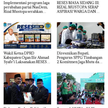
Implementasi program laga
RESES MASA SIDANG III:
perubahan partai NasDem,
RIZAL MUSTOPA SERAP
Rizal Mustopa serahkan
ASPIRASI WARGA DAN
bantuan rehabilitasi masjid
SEKOLAH, REALISASIKAN
nurul huda
REHAB MASJID NURUL
HUDA
Wakil Ketua DPRD
Diresmikan Bupati,
Kabupaten Ogan Ilir Ahmad
Pengurus SPPG Timbangan
Syafe’i Laksanakan RESES
2 Komitmen Jaga Mutu dan
MASA SIDANG III TAHUN
Kualitas MBG
Anggaran 2026, Tampung
Langsung Aspirasi
Masyarakat