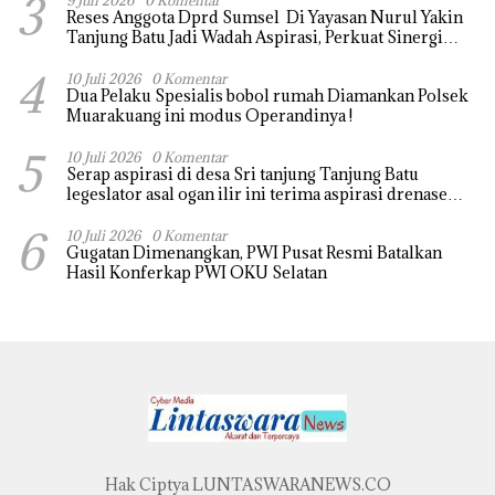
3
9 Juli 2026
0 Komentar
Reses Anggota Dprd Sumsel Di Yayasan Nurul Yakin
Tanjung Batu Jadi Wadah Aspirasi, Perkuat Sinergi
Pembangunan Sejumlah Aspirasi di sampaikan warga
4
10 Juli 2026
0 Komentar
Dua Pelaku Spesialis bobol rumah Diamankan Polsek
Muarakuang ini modus Operandinya !
5
10 Juli 2026
0 Komentar
Serap aspirasi di desa Sri tanjung Tanjung Batu
legeslator asal ogan ilir ini terima aspirasi drenase
jalan propinsi tersumbat sebakan banjir jika musim
6
hujan
10 Juli 2026
0 Komentar
Gugatan Dimenangkan, PWI Pusat Resmi Batalkan
Hasil Konferkap PWI OKU Selatan
Hak Ciptya LUNTASWARANEWS.CO