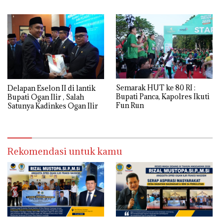
MASA SIDANG III TAHUN
Kualitas MBG
Anggaran 2026, Tampung
Langsung Aspirasi
Masyarakat
Semarak HUT ke 80 RI :
Delapan Eselon II di lantik
Bupati Panca, Kapolres Ikuti
Bupati Ogan Ilir , Salah
Fun Run
Satunya Kadinkes Ogan Ilir
Rekomendasi untuk kamu