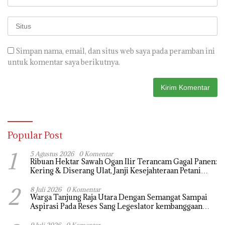
Simpan nama, email, dan situs web saya pada peramban ini
untuk komentar saya berikutnya.
Popular Post
1
5 Agustus 2026
0 Komentar
Ribuan Hektar Sawah Ogan Ilir Terancam Gagal Panen:
Kering & Diserang Ulat, Janji Kesejahteraan Petani
Terasa Hanya janji Manis
2
8 Juli 2026
0 Komentar
Warga Tanjung Raja Utara Dengan Semangat Sampai
Aspirasi Pada Reses Sang Legeslator kembanggaan
Mereka Sebagian Aspirasi langsung di Kabulkan dan
Segera di realisaikan