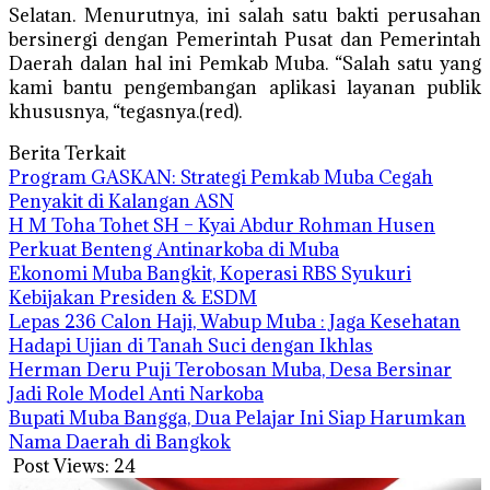
Selatan. Menurutnya, ini salah satu bakti perusahan
bersinergi dengan Pemerintah Pusat dan Pemerintah
Daerah dalan hal ini Pemkab Muba. “Salah satu yang
kami bantu pengembangan aplikasi layanan publik
khususnya, “tegasnya.(red).
Berita Terkait
Program GASKAN: Strategi Pemkab Muba Cegah
Penyakit di Kalangan ASN
H M Toha Tohet SH – Kyai Abdur Rohman Husen
Perkuat Benteng Antinarkoba di Muba
Ekonomi Muba Bangkit, Koperasi RBS Syukuri
Kebijakan Presiden & ESDM
Lepas 236 Calon Haji, Wabup Muba : Jaga Kesehatan
Hadapi Ujian di Tanah Suci dengan Ikhlas
Herman Deru Puji Terobosan Muba, Desa Bersinar
Jadi Role Model Anti Narkoba
Bupati Muba Bangga, Dua Pelajar Ini Siap Harumkan
Nama Daerah di Bangkok
Post Views:
24