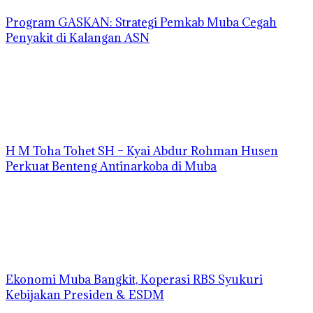
Program GASKAN: Strategi Pemkab Muba Cegah
Penyakit di Kalangan ASN
H M Toha Tohet SH – Kyai Abdur Rohman Husen
Perkuat Benteng Antinarkoba di Muba
Ekonomi Muba Bangkit, Koperasi RBS Syukuri
Kebijakan Presiden & ESDM