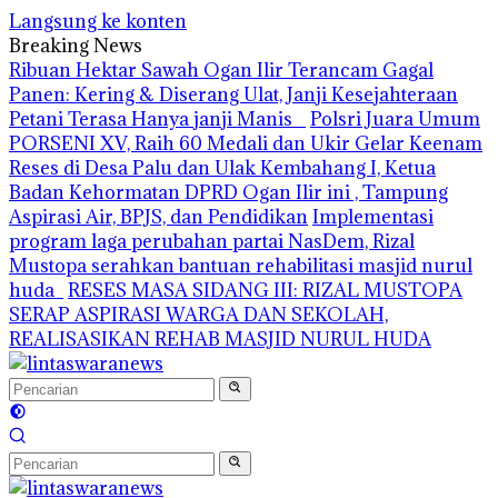
Langsung ke konten
Breaking News
Ribuan Hektar Sawah Ogan Ilir Terancam Gagal
Panen: Kering & Diserang Ulat, Janji Kesejahteraan
Petani Terasa Hanya janji Manis
Polsri Juara Umum
PORSENI XV, Raih 60 Medali dan Ukir Gelar Keenam
Reses di Desa Palu dan Ulak Kembahang I, Ketua
Badan Kehormatan DPRD Ogan Ilir ini , Tampung
Aspirasi Air, BPJS, dan Pendidikan
Implementasi
program laga perubahan partai NasDem, Rizal
Mustopa serahkan bantuan rehabilitasi masjid nurul
huda
RESES MASA SIDANG III: RIZAL MUSTOPA
SERAP ASPIRASI WARGA DAN SEKOLAH,
REALISASIKAN REHAB MASJID NURUL HUDA