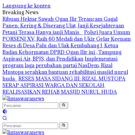
Langsung ke konten
Breaking News
Ribuan Hektar Sawah Ogan Ilir Terancam Gagal
Panen: Kering & Diserang Ulat, Janji Kesejahteraan
Petani Terasa Hanya janji Manis
Polsri Juara Umum
PORSENI XV, Raih 60 Medali dan Ukir Gelar Keenam
Reses di Desa Palu dan Ulak Kembahang I, Ketua
Badan Kehormatan DPRD Ogan Ilir ini , Tampung
Aspirasi Air, BPJS, dan Pendidikan
Implementasi
program laga perubahan partai NasDem, Rizal
Mustopa serahkan bantuan rehabilitasi masjid nurul
huda
RESES MASA SIDANG III: RIZAL MUSTOPA
SERAP ASPIRASI WARGA DAN SEKOLAH,
REALISASIKAN REHAB MASJID NURUL HUDA