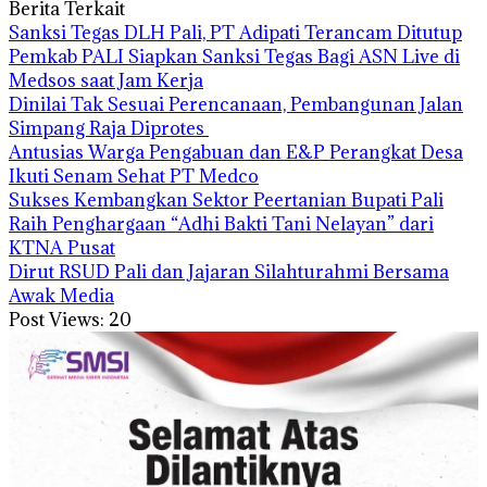
Berita Terkait
Sanksi Tegas DLH Pali, PT Adipati Terancam Ditutup
Pemkab PALI Siapkan Sanksi Tegas Bagi ASN Live di
Medsos saat Jam Kerja
Dinilai Tak Sesuai Perencanaan, Pembangunan Jalan
Simpang Raja Diprotes
Antusias Warga Pengabuan dan E&P Perangkat Desa
Ikuti Senam Sehat PT Medco
Sukses Kembangkan Sektor Peertanian Bupati Pali
Raih Penghargaan “Adhi Bakti Tani Nelayan” dari
KTNA Pusat
Dirut RSUD Pali dan Jajaran Silahturahmi Bersama
Awak Media
Post Views:
20