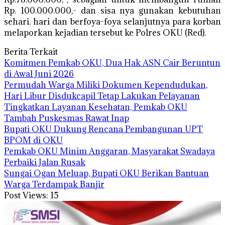
Rp. 100.000.000,- dan sisa nya gunakan kebutuhan
sehari. hari dan berfoya-foya selanjutnya para korban
melaporkan kejadian tersebut ke Polres OKU (Red).
Berita Terkait
Komitmen Pemkab OKU, Dua Hak ASN Cair Beruntun
di Awal Juni 2026
Permudah Warga Miliki Dokumen Kependudukan,
Hari Libur Disdukcapil Tetap Lakukan Pelayanan
Tingkatkan Layanan Kesehatan, Pemkab OKU
Tambah Puskesmas Rawat Inap
Bupati OKU Dukung Rencana Pembangunan UPT
BPOM di OKU
Pemkab OKU Minim Anggaran, Masyarakat Swadaya
Perbaiki Jalan Rusak
Sungai Ogan Meluap, Bupati OKU Berikan Bantuan
Warga Terdampak Banjir
Post Views:
15