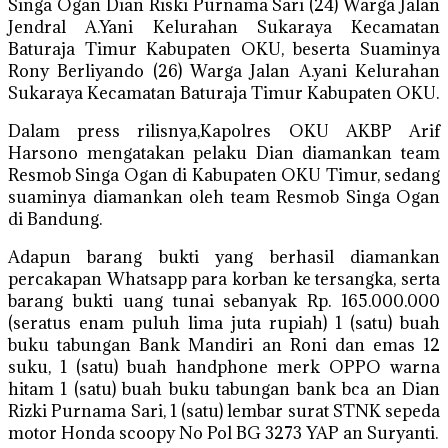
Singa Ogan Dian Riski Purnama Sari (24) Warga Jalan
Jendral A.Yani Kelurahan Sukaraya Kecamatan
Baturaja Timur Kabupaten OKU, beserta Suaminya
Rony Berliyando (26) Warga Jalan A.yani Kelurahan
Sukaraya Kecamatan Baturaja Timur Kabupaten OKU.
Dalam press rilisnya,Kapolres OKU AKBP Arif
Harsono mengatakan pelaku Dian diamankan team
Resmob Singa Ogan di Kabupaten OKU Timur, sedang
suaminya diamankan oleh team Resmob Singa Ogan
di Bandung.
Adapun barang bukti yang berhasil diamankan
percakapan Whatsapp para korban ke tersangka, serta
barang bukti uang tunai sebanyak Rp. 165.000.000
(seratus enam puluh lima juta rupiah) 1 (satu) buah
buku tabungan Bank Mandiri an Roni dan emas 12
suku, 1 (satu) buah handphone merk OPPO warna
hitam 1 (satu) buah buku tabungan bank bca an Dian
Rizki Purnama Sari, 1 (satu) lembar surat STNK sepeda
motor Honda scoopy No Pol BG 3273 YAP an Suryanti.