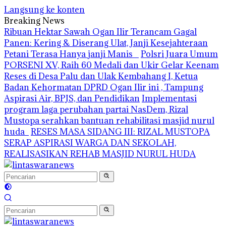
Langsung ke konten
Breaking News
Ribuan Hektar Sawah Ogan Ilir Terancam Gagal
Panen: Kering & Diserang Ulat, Janji Kesejahteraan
Petani Terasa Hanya janji Manis
Polsri Juara Umum
PORSENI XV, Raih 60 Medali dan Ukir Gelar Keenam
Reses di Desa Palu dan Ulak Kembahang I, Ketua
Badan Kehormatan DPRD Ogan Ilir ini , Tampung
Aspirasi Air, BPJS, dan Pendidikan
Implementasi
program laga perubahan partai NasDem, Rizal
Mustopa serahkan bantuan rehabilitasi masjid nurul
huda
RESES MASA SIDANG III: RIZAL MUSTOPA
SERAP ASPIRASI WARGA DAN SEKOLAH,
REALISASIKAN REHAB MASJID NURUL HUDA