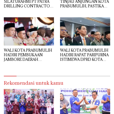
SILATURAHMI PT PATRA
TINJAU ANJUNGAN KOTA
DRILLING CONTRACTOR
PRABUMULIH, PASTIKAN
(PDC) DENGAN
KESIAPAN TAMPIL
PEMERINTAH KOTA
MAKSIMAL
PRABUMULIH
WALI KOTA PRABUMULIH
WALI KOTA PRABUMULIH
HADIRI PEMBUKAAN
HADIRI RAPAT PARIPURNA
JAMBORE DAERAH
ISTIMEWA DPRD KOTA
SUMATERA SELATAN KE-
PALEMBANG DALAM
IX TAHUN 2026
RANGKA HUT KE-1343
KOTA PALEMBANG
Rekomendasi untuk kamu