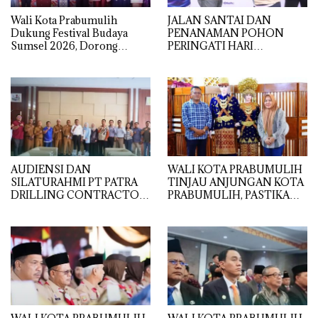
Wali Kota Prabumulih
JALAN SANTAI DAN
Dukung Festival Budaya
PENANAMAN POHON
Sumsel 2026, Dorong
PERINGATI HARI
Pelestarian Adat dan
LINGKUNGAN HIDUP
Pengembangan Ekonomi
TAHUN 2026
Kreatif
AUDIENSI DAN
WALI KOTA PRABUMULIH
SILATURAHMI PT PATRA
TINJAU ANJUNGAN KOTA
DRILLING CONTRACTOR
PRABUMULIH, PASTIKAN
(PDC) DENGAN
KESIAPAN TAMPIL
PEMERINTAH KOTA
MAKSIMAL
PRABUMULIH