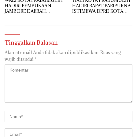
WALI KOTA PRABUMULIH
WALI KOTA PRABUMULIH
HADIRI PEMBUKAAN
HADIRI RAPAT PARIPURNA
JAMBORE DAERAH
ISTIMEWA DPRD KOTA
SUMATERA SELATAN KE-
PALEMBANG DALAM
IX TAHUN 2026
RANGKA HUT KE-1343
KOTA PALEMBANG
Tinggalkan Balasan
Alamat email Anda tidak akan dipublikasikan.
Ruas yang
wajib ditandai
*