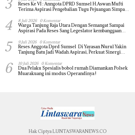
3
Reses Ke VI : Anngota DPRD Sumsel H.Aswan Mufti
Terima Aspirasi Pengebalian Tugu Pejuangan Simpang
tanjung raja yang sempat di ubah, ini tanggapanya !
4
8 Juli 2026
0 Komentar
Warga Tanjung Raja Utara Dengan Semangat Sampai
Aspirasi Pada Reses Sang Legeslator kembanggaan
Mereka Sebagian Aspirasi langsung di Kabulkan dan
5
Segera di realisaikan
9 Juli 2026
0 Komentar
Reses Anggota Dprd Sumsel Di Yayasan Nurul Yakin
Tanjung Batu Jadi Wadah Aspirasi, Perkuat Sinergi
Pembangunan Sejumlah Aspirasi di sampaikan warga
6
10 Juli 2026
0 Komentar
Dua Pelaku Spesialis bobol rumah Diamankan Polsek
Muarakuang ini modus Operandinya !
Hak Ciptya LUNTASWARANEWS.CO