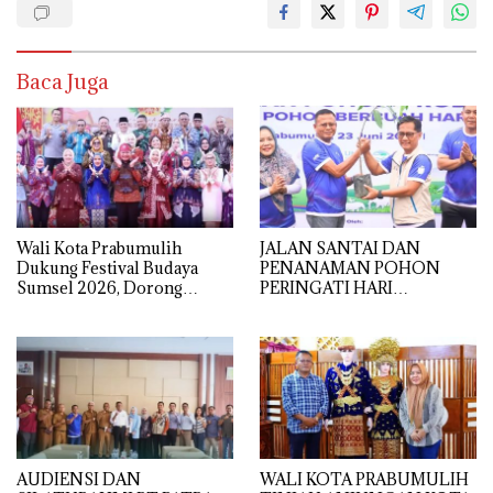
Baca Juga
Wali Kota Prabumulih
JALAN SANTAI DAN
Dukung Festival Budaya
PENANAMAN POHON
Sumsel 2026, Dorong
PERINGATI HARI
Pelestarian Adat dan
LINGKUNGAN HIDUP
Pengembangan Ekonomi
TAHUN 2026
Kreatif
AUDIENSI DAN
WALI KOTA PRABUMULIH