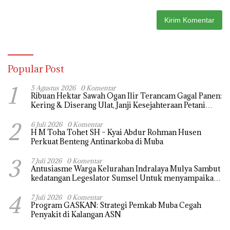
Popular Post
1
5 Agustus 2026
0 Komentar
Ribuan Hektar Sawah Ogan Ilir Terancam Gagal Panen:
Kering & Diserang Ulat, Janji Kesejahteraan Petani
Terasa Hanya janji Manis
2
6 Juli 2026
0 Komentar
H M Toha Tohet SH – Kyai Abdur Rohman Husen
Perkuat Benteng Antinarkoba di Muba
3
7 Juli 2026
0 Komentar
Antusiasme Warga Kelurahan Indralaya Mulya Sambut
kedatangan Legeslator Sumsel Untuk menyampaikan
Aspirasi dengan Harapan dapat di perjuangkan
4
7 Juli 2026
0 Komentar
Program GASKAN: Strategi Pemkab Muba Cegah
Penyakit di Kalangan ASN