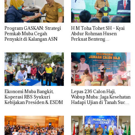
Program GASKAN: Strategi
H M Toha Tohet SH – Kyai
Pemkab Muba Cegah
Abdur Rohman Husen
Penyakit di Kalangan ASN
Perkuat Benteng
Antinarkoba di Muba
Ekonomi Muba Bangkit,
Lepas 236 Calon Haji,
Koperasi RBS Syukuri
Wabup Muba : Jaga Kesehatan
Kebijakan Presiden & ESDM
Hadapi Ujian di Tanah Suci
dengan Ikhlas