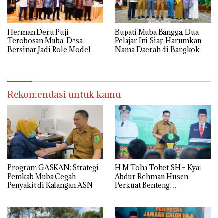
Herman Deru Puji
Bupati Muba Bangga, Dua
Terobosan Muba, Desa
Pelajar Ini Siap Harumkan
Bersinar Jadi Role Model
Nama Daerah di Bangkok
Anti Narkoba
Rekomendasi untuk kamu
Program GASKAN: Strategi
H M Toha Tohet SH – Kyai
Pemkab Muba Cegah
Abdur Rohman Husen
Penyakit di Kalangan ASN
Perkuat Benteng
Antinarkoba di Muba