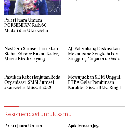
Polri di Palembang
Polsri Juara Umum
PORSENI XV, Raih 60
Medali dan Ukir Gelar
Keenam
NasDem Sumsel Luruskan
AJI Palembang Diskusikan
Status Edison: Bukan Kader,
Mekanisme Sengketa Pers,
Murni Birokrat yang
Singgung Gugatan terhadap
Diusung Bersama PDIP dan
25 Media di Sumsel
Golkar
Pastikan Keberlanjutan Roda
Mewujudkan SDM Unggul,
Organisasi, SMSI Sumsel
PTBA Gelar Pembinaan
akan Gelar Muswil 2026
Karakter Siswa BMC Ring 1
Rekomendasi untuk kamu
Polsri Juara Umum
Ajak Jemaah Jaga