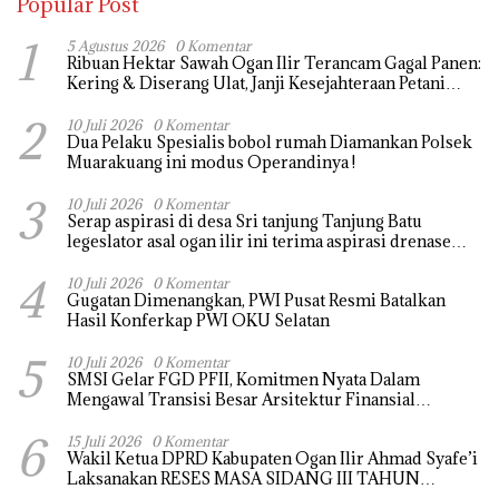
Popular Post
1
5 Agustus 2026
0 Komentar
Ribuan Hektar Sawah Ogan Ilir Terancam Gagal Panen:
Kering & Diserang Ulat, Janji Kesejahteraan Petani
Terasa Hanya janji Manis
2
10 Juli 2026
0 Komentar
Dua Pelaku Spesialis bobol rumah Diamankan Polsek
Muarakuang ini modus Operandinya !
3
10 Juli 2026
0 Komentar
Serap aspirasi di desa Sri tanjung Tanjung Batu
legeslator asal ogan ilir ini terima aspirasi drenase
jalan propinsi tersumbat sebakan banjir jika musim
4
hujan
10 Juli 2026
0 Komentar
Gugatan Dimenangkan, PWI Pusat Resmi Batalkan
Hasil Konferkap PWI OKU Selatan
5
10 Juli 2026
0 Komentar
SMSI Gelar FGD PFII, Komitmen Nyata Dalam
Mengawal Transisi Besar Arsitektur Finansial
Nasional
6
15 Juli 2026
0 Komentar
Wakil Ketua DPRD Kabupaten Ogan Ilir Ahmad Syafe’i
Laksanakan RESES MASA SIDANG III TAHUN
Anggaran 2026, Tampung Langsung Aspirasi