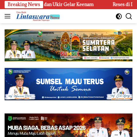
Langsung
60 Medali dan Ukir Gelar Keenam
Breaking News
Reses di Desa Palu da
ke
konten