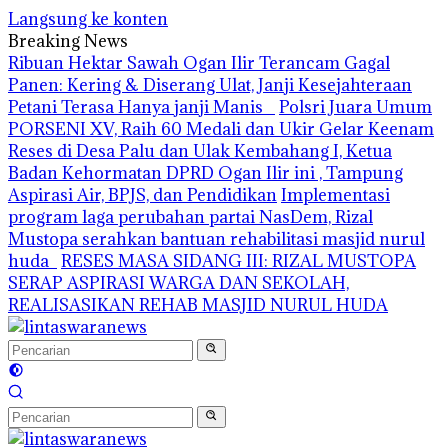
Langsung ke konten
Breaking News
Ribuan Hektar Sawah Ogan Ilir Terancam Gagal
Panen: Kering & Diserang Ulat, Janji Kesejahteraan
Petani Terasa Hanya janji Manis
Polsri Juara Umum
PORSENI XV, Raih 60 Medali dan Ukir Gelar Keenam
Reses di Desa Palu dan Ulak Kembahang I, Ketua
Badan Kehormatan DPRD Ogan Ilir ini , Tampung
Aspirasi Air, BPJS, dan Pendidikan
Implementasi
program laga perubahan partai NasDem, Rizal
Mustopa serahkan bantuan rehabilitasi masjid nurul
huda
RESES MASA SIDANG III: RIZAL MUSTOPA
SERAP ASPIRASI WARGA DAN SEKOLAH,
REALISASIKAN REHAB MASJID NURUL HUDA