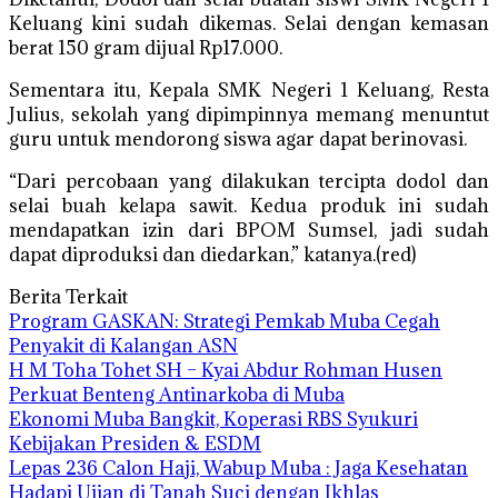
Keluang kini sudah dikemas. Selai dengan kemasan
berat 150 gram dijual Rp17.000.
Sementara itu, Kepala SMK Negeri 1 Keluang, Resta
Julius, sekolah yang dipimpinnya memang menuntut
guru untuk mendorong siswa agar dapat berinovasi.
“Dari percobaan yang dilakukan tercipta dodol dan
selai buah kelapa sawit. Kedua produk ini sudah
mendapatkan izin dari BPOM Sumsel, jadi sudah
dapat diproduksi dan diedarkan,” katanya.(red)
Berita Terkait
Program GASKAN: Strategi Pemkab Muba Cegah
Penyakit di Kalangan ASN
H M Toha Tohet SH – Kyai Abdur Rohman Husen
Perkuat Benteng Antinarkoba di Muba
Ekonomi Muba Bangkit, Koperasi RBS Syukuri
Kebijakan Presiden & ESDM
Lepas 236 Calon Haji, Wabup Muba : Jaga Kesehatan
Hadapi Ujian di Tanah Suci dengan Ikhlas