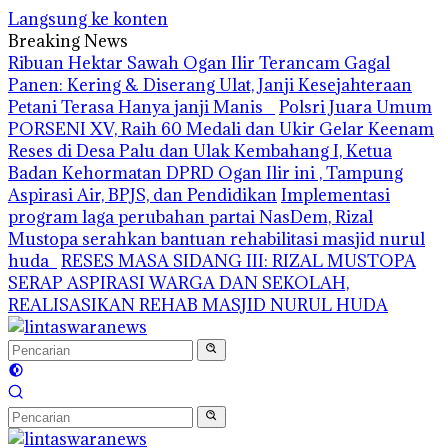
Langsung ke konten
Breaking News
Ribuan Hektar Sawah Ogan Ilir Terancam Gagal
Panen: Kering & Diserang Ulat, Janji Kesejahteraan
Petani Terasa Hanya janji Manis
Polsri Juara Umum
PORSENI XV, Raih 60 Medali dan Ukir Gelar Keenam
Reses di Desa Palu dan Ulak Kembahang I, Ketua
Badan Kehormatan DPRD Ogan Ilir ini , Tampung
Aspirasi Air, BPJS, dan Pendidikan
Implementasi
program laga perubahan partai NasDem, Rizal
Mustopa serahkan bantuan rehabilitasi masjid nurul
huda
RESES MASA SIDANG III: RIZAL MUSTOPA
SERAP ASPIRASI WARGA DAN SEKOLAH,
REALISASIKAN REHAB MASJID NURUL HUDA