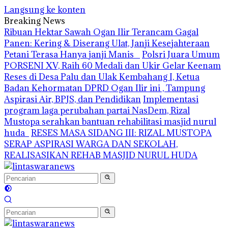
Langsung ke konten
Breaking News
Ribuan Hektar Sawah Ogan Ilir Terancam Gagal
Panen: Kering & Diserang Ulat, Janji Kesejahteraan
Petani Terasa Hanya janji Manis
Polsri Juara Umum
PORSENI XV, Raih 60 Medali dan Ukir Gelar Keenam
Reses di Desa Palu dan Ulak Kembahang I, Ketua
Badan Kehormatan DPRD Ogan Ilir ini , Tampung
Aspirasi Air, BPJS, dan Pendidikan
Implementasi
program laga perubahan partai NasDem, Rizal
Mustopa serahkan bantuan rehabilitasi masjid nurul
huda
RESES MASA SIDANG III: RIZAL MUSTOPA
SERAP ASPIRASI WARGA DAN SEKOLAH,
REALISASIKAN REHAB MASJID NURUL HUDA