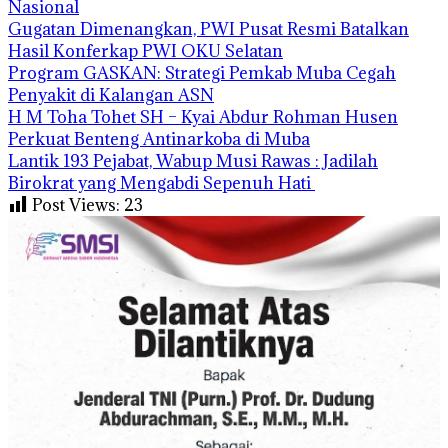
Nasional
Gugatan Dimenangkan, PWI Pusat Resmi Batalkan
Hasil Konferkap PWI OKU Selatan
Program GASKAN: Strategi Pemkab Muba Cegah
Penyakit di Kalangan ASN
H M Toha Tohet SH – Kyai Abdur Rohman Husen
Perkuat Benteng Antinarkoba di Muba
‎Lantik 193 Pejabat, Wabup Musi Rawas : Jadilah
Birokrat yang Mengabdi Sepenuh Hati
Post Views:
23