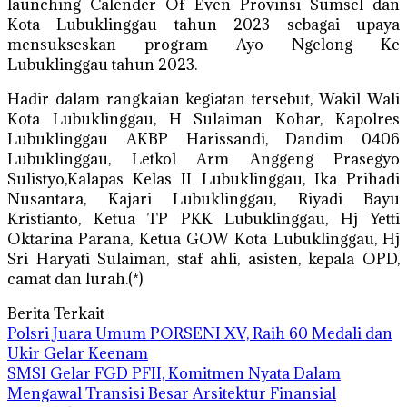
launching Calender Of Even Provinsi Sumsel dan
Kota Lubuklinggau tahun 2023 sebagai upaya
mensukseskan program Ayo Ngelong Ke
Lubuklinggau tahun 2023.
Hadir dalam rangkaian kegiatan tersebut, Wakil Wali
Kota Lubuklinggau, H Sulaiman Kohar, Kapolres
Lubuklinggau AKBP Harissandi, Dandim 0406
Lubuklinggau, Letkol Arm Anggeng Prasegyo
Sulistyo,Kalapas Kelas II Lubuklinggau, Ika Prihadi
Nusantara, Kajari Lubuklinggau, Riyadi Bayu
Kristianto, Ketua TP PKK Lubuklinggau, Hj Yetti
Oktarina Parana, Ketua GOW Kota Lubuklinggau, Hj
Sri Haryati Sulaiman, staf ahli, asisten, kepala OPD,
camat dan lurah.(*)
Berita Terkait
Polsri Juara Umum PORSENI XV, Raih 60 Medali dan
Ukir Gelar Keenam
SMSI Gelar FGD PFII, Komitmen Nyata Dalam
Mengawal Transisi Besar Arsitektur Finansial