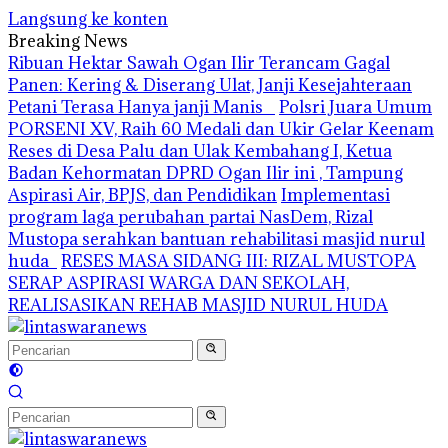
Langsung ke konten
Breaking News
Ribuan Hektar Sawah Ogan Ilir Terancam Gagal
Panen: Kering & Diserang Ulat, Janji Kesejahteraan
Petani Terasa Hanya janji Manis
Polsri Juara Umum
PORSENI XV, Raih 60 Medali dan Ukir Gelar Keenam
Reses di Desa Palu dan Ulak Kembahang I, Ketua
Badan Kehormatan DPRD Ogan Ilir ini , Tampung
Aspirasi Air, BPJS, dan Pendidikan
Implementasi
program laga perubahan partai NasDem, Rizal
Mustopa serahkan bantuan rehabilitasi masjid nurul
huda
RESES MASA SIDANG III: RIZAL MUSTOPA
SERAP ASPIRASI WARGA DAN SEKOLAH,
REALISASIKAN REHAB MASJID NURUL HUDA