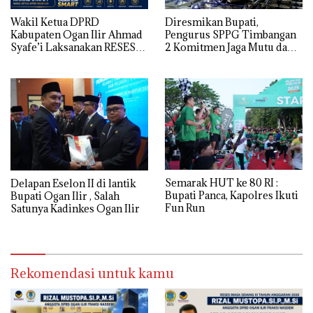
Wakil Ketua DPRD
Diresmikan Bupati,
Kabupaten Ogan Ilir Ahmad
Pengurus SPPG Timbangan
Syafe’i Laksanakan RESES
2 Komitmen Jaga Mutu dan
MASA SIDANG III TAHUN
Kualitas MBG
Anggaran 2026, Tampung
Langsung Aspirasi
Masyarakat
Semarak HUT ke 80 RI :
Delapan Eselon II di lantik
Bupati Panca, Kapolres Ikuti
Bupati Ogan Ilir , Salah
Fun Run
Satunya Kadinkes Ogan Ilir
Rekomendasi untuk kamu