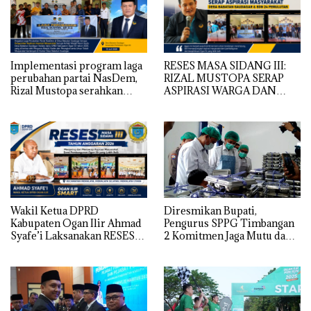
Implementasi program laga
RESES MASA SIDANG III:
perubahan partai NasDem,
RIZAL MUSTOPA SERAP
Rizal Mustopa serahkan
ASPIRASI WARGA DAN
bantuan rehabilitasi masjid
SEKOLAH, REALISASIKAN
nurul huda
REHAB MASJID NURUL
HUDA
Wakil Ketua DPRD
Diresmikan Bupati,
Kabupaten Ogan Ilir Ahmad
Pengurus SPPG Timbangan
Syafe’i Laksanakan RESES
2 Komitmen Jaga Mutu dan
MASA SIDANG III TAHUN
Kualitas MBG
Anggaran 2026, Tampung
Langsung Aspirasi
Masyarakat