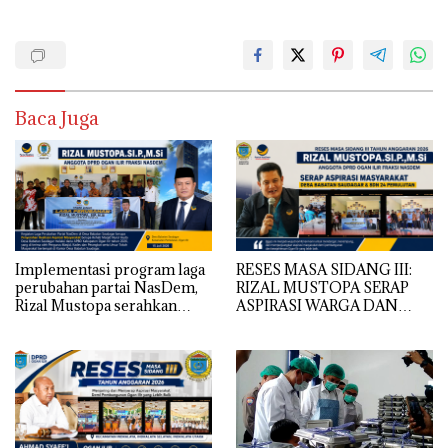
Baca Juga
Implementasi program laga
RESES MASA SIDANG III:
perubahan partai NasDem,
RIZAL MUSTOPA SERAP
Rizal Mustopa serahkan
ASPIRASI WARGA DAN
bantuan rehabilitasi masjid
SEKOLAH, REALISASIKAN
nurul huda
REHAB MASJID NURUL
HUDA