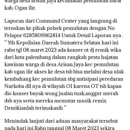
warga desa arisan jaya kecamatan pemulutan barat
kab. Ogan ilir.
Laporan dari Command Center yang langsung di
teruskan ke pihak polsek pemulutan dengan No
Pelapor 6285809962814 Untuk Detail Laporan nya .
” Yth Kepolisian Daerah Sumatera Selatan hari ini
rabu tgl 08 maret 2023 ada konser ot dj remik wika
dari kota palembang dalam rangkah pesta hajatan
kawinan warga di desa Arisan Jaya kec pemulutan
kab ogan ilir akses ke desa tsb bisa melalui desa ulak
kembahang kec pemulutan sbg antisipasi peredaran
Narkoba dll nya di wilayah OI karena OT tsb kapan
dio konser bnyak wong jualan tuak,anggur merah
dsb nya serta mereka memutar musik remix
Demikianlah terimakasih ”
Menindak lanjuti dari aduan masyarakat tersebut
pada hari ini Rabu tanggal 08 Maret 2023 sekira