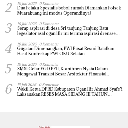
2
10 Juli 2026
0 Komentar
Dua Pelaku Spesialis bobol rumah Diamankan Polsek
Muarakuang ini modus Operandinya !
3
10 Juli 2026
0 Komentar
Serap aspirasi di desa Sri tanjung Tanjung Batu
legeslator asal ogan ilir ini terima aspirasi drenase
jalan propinsi tersumbat sebakan banjir jika musim
4
hujan
10 Juli 2026
0 Komentar
Gugatan Dimenangkan, PWI Pusat Resmi Batalkan
Hasil Konferkap PWI OKU Selatan
5
10 Juli 2026
0 Komentar
SMSI Gelar FGD PFII, Komitmen Nyata Dalam
Mengawal Transisi Besar Arsitektur Finansial
Nasional
6
15 Juli 2026
0 Komentar
Wakil Ketua DPRD Kabupaten Ogan Ilir Ahmad Syafe’i
Laksanakan RESES MASA SIDANG III TAHUN
Anggaran 2026, Tampung Langsung Aspirasi
Masyarakat