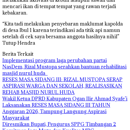
melakukan aktivitas di kebun ataupun sawah dan
mencari ikan di tempat tempat yang rawan terjadi
kebakaran.
“Kita tadi melakukan penyebaran maklumat kapolda
di desa Ibul 1 karena terindikasi ada titik api namun
setelah di cek saya bersama anggota hasilnya nihil”
Tutup Hendra
Berita Terkait
Implementasi program laga perubahan partai
NasDem, Rizal Mustopa serahkan bantuan rehabilitasi
masjid nurul huda
RESES MASA SIDANG III: RIZAL MUSTOPA SERAP
ASPIRASI WARGA DAN SEKOLAH, REALISASIKAN
REHAB MASJID NURUL HUDA
Wakil Ketua DPRD Kabupaten Ogan Ilir Ahmad Syafe’i
Laksanakan RESES MASA SIDANG III TAHUN
Anggaran 2026, Tampung Langsung Aspirasi
Masyarakat
Diresmikan Bupati, Pengurus SPPG Timbangan 2