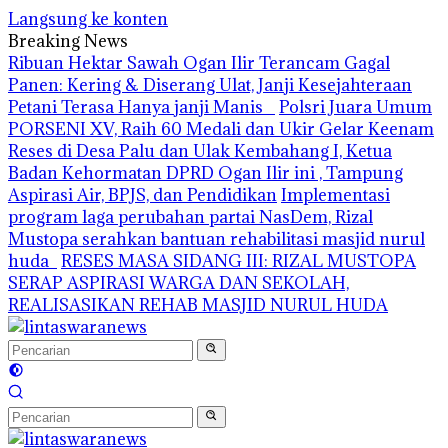
Langsung ke konten
Breaking News
Ribuan Hektar Sawah Ogan Ilir Terancam Gagal
Panen: Kering & Diserang Ulat, Janji Kesejahteraan
Petani Terasa Hanya janji Manis
Polsri Juara Umum
PORSENI XV, Raih 60 Medali dan Ukir Gelar Keenam
Reses di Desa Palu dan Ulak Kembahang I, Ketua
Badan Kehormatan DPRD Ogan Ilir ini , Tampung
Aspirasi Air, BPJS, dan Pendidikan
Implementasi
program laga perubahan partai NasDem, Rizal
Mustopa serahkan bantuan rehabilitasi masjid nurul
huda
RESES MASA SIDANG III: RIZAL MUSTOPA
SERAP ASPIRASI WARGA DAN SEKOLAH,
REALISASIKAN REHAB MASJID NURUL HUDA