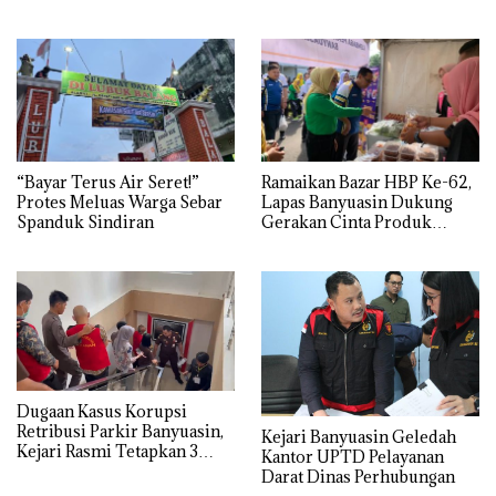
Tingkat RT
“Bayar Terus Air Seret!”
Ramaikan Bazar HBP Ke-62,
Protes Meluas Warga Sebar
Lapas Banyuasin Dukung
Spanduk Sindiran
Gerakan Cinta Produk
Narapidana
Dugaan Kasus Korupsi
Retribusi Parkir Banyuasin,
Kejari Banyuasin Geledah
Kejari Rasmi Tetapkan 3
Kantor UPTD Pelayanan
Tersangka
Darat Dinas Perhubungan