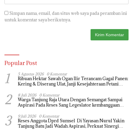
Simpan nama, email, dan situs web saya pada peramban ini
untuk komentar saya berikutnya.
Popular Post
1
5 Agustus 2026
0 Komentar
Ribuan Hektar Sawah Ogan Ilir Terancam Gagal Panen:
Kering & Diserang Ulat, Janji Kesejahteraan Petani
Terasa Hanya janji Manis
2
8 Juli 2026
0 Komentar
Warga Tanjung Raja Utara Dengan Semangat Sampai
Aspirasi Pada Reses Sang Legeslator kembanggaan
Mereka Sebagian Aspirasi langsung di Kabulkan dan
3
Segera di realisaikan
9 Juli 2026
0 Komentar
Reses Anggota Dprd Sumsel Di Yayasan Nurul Yakin
Tanjung Batu Jadi Wadah Aspirasi, Perkuat Sinergi
Pembangunan Sejumlah Aspirasi di sampaikan warga