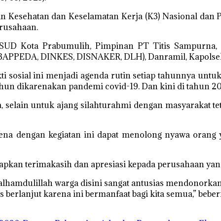
lan Kesehatan dan Keselamatan Kerja (K3) Nasional dan
erusahaan.
 RSUD Kota Prabumulih, Pimpinan PT Titis Sampurna
BAPPEDA, DINKES, DISNAKER, DLH), Danramil, Kapolsek
ti sosial ini menjadi agenda rutin setiap tahunnya u
n dikarenakan pandemi covid-19. Dan kini di tahun 202
, selain untuk ajang silahturahmi dengan masyarakat teta
arena dengan kegiatan ini dapat menolong nyawa oran
n terimakasih dan apresiasi kepada perusahaan yang te
alhamdulillah warga disini sangat antusias mendonork
berlanjut karena ini bermanfaat bagi kita semua,” bebern