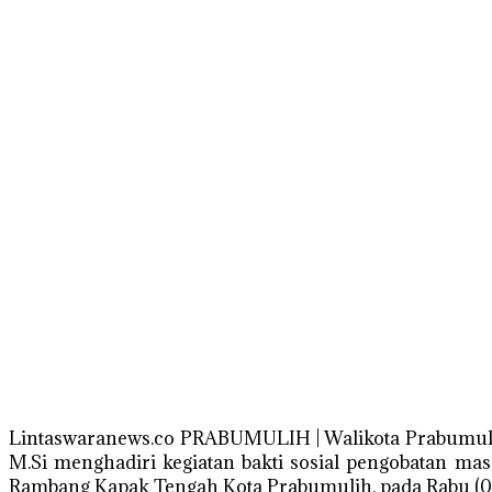
Lintaswaranews.co PRABUMULIH | Walikota Prabumulih Ir
M.Si menghadiri kegiatan bakti sosial pengobatan m
Rambang Kapak Tengah Kota Prabumulih, pada Rabu (0