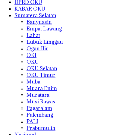
DPRD OKU
KABAR OKU
Sumatera Selatan
Banyuasin
Empat Lawang
Lahat
Lubuk Linggau
Ogan Ilir
OKI
OKU
OKU Selatan
OKU Timur
Muba
Muara Enim
Muratara
Musi Rawas
Pagaralam
Palembang
PALI
Prabumulih
Nasional