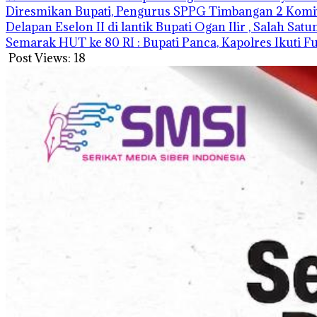
Diresmikan Bupati, Pengurus SPPG Timbangan 2 Komi
Delapan Eselon II di lantik Bupati Ogan Ilir , Salah Sat
Semarak HUT ke 80 RI : Bupati Panca, Kapolres Ikuti 
Post Views:
18