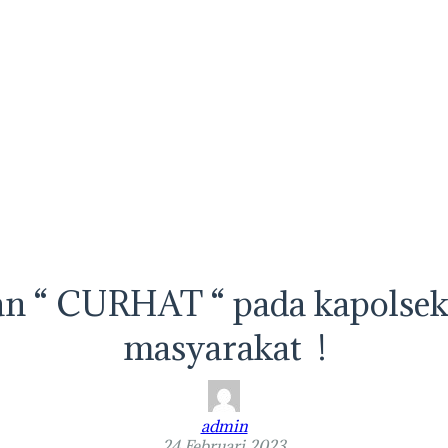
an “ CURHAT “ pada kapolsek
masyarakat !
admin
24 Februari 2023