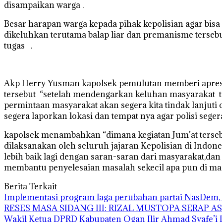
disampaikan warga .
Besar harapan warga kepada pihak kepolisian agar bis
dikeluhkan terutama balap liar dan premanisme tersebu
tugas .
Akp Herry Yusman kapolsek pemulutan memberi apresi
tersebut “setelah mendengarkan keluhan masyarakat t
permintaan masyarakat akan segera kita tindak lanjut
segera laporkan lokasi dan tempat nya agar polisi sege
kapolsek menambahkan “dimana kegiatan Jum’at tersebu
dilaksanakan oleh seluruh jajaran Kepolisian di Indone
lebih baik lagi dengan saran-saran dari masyarakat,d
membantu penyelesaian masalah sekecil apa pun di mas
Berita Terkait
Implementasi program laga perubahan partai NasDem, 
RESES MASA SIDANG III: RIZAL MUSTOPA SERAP 
Wakil Ketua DPRD Kabupaten Ogan Ilir Ahmad Syafe