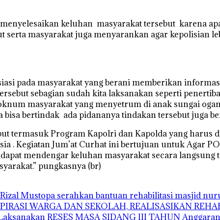
a menyelesaikan keluhan masyarakat tersebut karena ap
t serta masyarakat juga menyarankan agar kepolisian le
asi pada masyarakat yang berani memberikan informasi
ersebut sebagian sudah kita laksanakan seperti penert
i oknum masyarakat yang menyetrum di anak sungai ogan 
ra bisa bertindak ada pidananya tindakan tersebut juga b
t termasuk Program Kapolri dan Kapolda yang harus dila
sia . Kegiatan Jum’at Curhat ini bertujuan untuk Agar P
an dapat mendengar keluhan masyarakat secara langsung
yarakat.” pungkasnya (br)
Rizal Mustopa serahkan bantuan rehabilitasi masjid nu
ASPIRASI WARGA DAN SEKOLAH, REALISASIKAN REH
’i Laksanakan RESES MASA SIDANG III TAHUN Anggaran