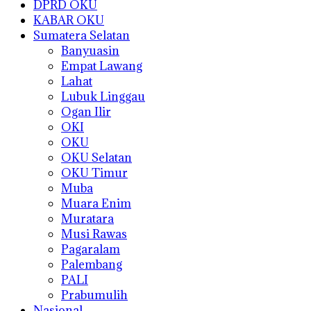
DPRD OKU
KABAR OKU
Sumatera Selatan
Banyuasin
Empat Lawang
Lahat
Lubuk Linggau
Ogan Ilir
OKI
OKU
OKU Selatan
OKU Timur
Muba
Muara Enim
Muratara
Musi Rawas
Pagaralam
Palembang
PALI
Prabumulih
Nasional