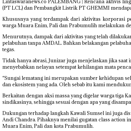
Lintaswaranews.co PALEMBANG | Rencana aktivis ling
(PT LCL) dan Pembangkit Listrik PT GHEMMI mendapat
Khususnya yang terdampak dari aktivitas korporasi p
warga Muara Enim, Pali dan Prabumulih melakukan d
Menurutnya, dampak dari aktivitas yang telah dilakuk
pelabuhan tanpa AMDAL. Bahkan belakangan pelabuhan
tegas.
Tidak hanya abrasi, Junizar juga menjelaskan jika saat
menyebabkan nelayan setempat kehilangan mata penca
“Sungai lematang ini merupakan sumber kehidupan seh
dan ekosistem yang ada. Oleh sebab itu kami mendukun
Berkaitan dengan aksi massa yang digelar warga tiga K
sindikasinya, sehingga sesuai dengan apa yang disampai
Dukungan terhadap langkah Kawali Sumsel ini juga 
Andi Chandra. Pihaknya menilai gugatan class action
Muara Enim, Pali dan kota Prabumulih.