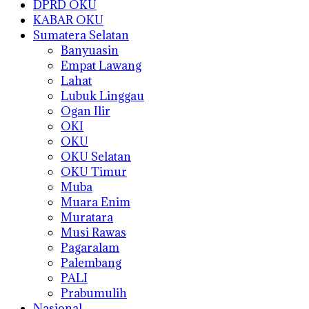
DPRD OKU
KABAR OKU
Sumatera Selatan
Banyuasin
Empat Lawang
Lahat
Lubuk Linggau
Ogan Ilir
OKI
OKU
OKU Selatan
OKU Timur
Muba
Muara Enim
Muratara
Musi Rawas
Pagaralam
Palembang
PALI
Prabumulih
Nasional