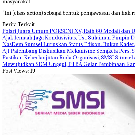
masyarakat.
“Ini (class action) sebagai bentuk pengawasan dan hak r
Berita Terkait
Polsri Juara Umum PORSENI XV, Raih 60 Medali dan 
Ajak Jemaah Jaga Kondusivitas, Ust. Sulaiman Pimpin 
NasDem Sumsel Luruskan Status Edison: Bukan Kader,
AJI Palembang Diskusikan Mekanisme Sengketa Pers, 
Pastikan Keberlanjutan Roda Organisasi, SMSI Sumsel
Mewujudkan SDM Unggul, PTBA Gelar Pembinaan Kara
Post Views:
19