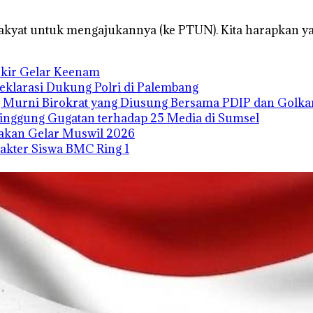
akyat untuk mengajukannya (ke PTUN). Kita harapkan yang 
Ukir Gelar Keenam
Deklarasi Dukung Polri di Palembang
 Murni Birokrat yang Diusung Bersama PDIP dan Golka
Singgung Gugatan terhadap 25 Media di Sumsel
 akan Gelar Muswil 2026
kter Siswa BMC Ring 1