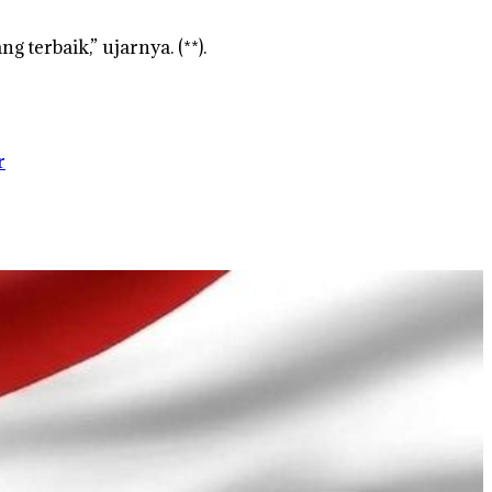
terbaik,” ujarnya. (**).
r