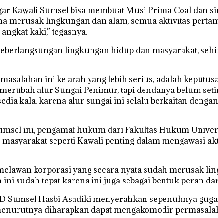
 Kawali Sumsel bisa membuat Musi Prima Coal dan sindik
 merusak lingkungan dan alam, semua aktivitas pertamb
ngkat kaki,” tegasnya.
eberlangsungan lingkungan hidup dan masyarakat, sehin
asalahan ini ke arah yang lebih serius, adalah keputus
merubah alur Sungai Penimur, tapi dendanya belum setim
edia kala, karena alur sungai ini selalu berkaitan den
Sumsel ini, pengamat hukum dari Fakultas Hukum Unive
asyarakat seperti Kawali penting dalam mengawasi akt
i melawan korporasi yang secara nyata sudah merusak li
i sudah tepat karena ini juga sebagai bentuk peran dari
RD Sumsel Hasbi Asadiki menyerahkan sepenuhnya gugat
i menurutnya diharapkan dapat mengakomodir permasala