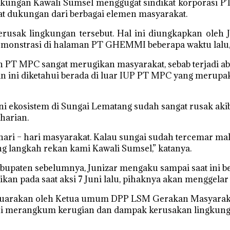
kungan Kawali Sumsel menggugat sindikat korporasi PT
 dukungan dari berbagai elemen masyarakat.
erusak lingkungan tersebut. Hal ini diungkapkan oleh 
emonstrasi di halaman PT GHEMMI beberapa waktu lalu
an PT MPC sangat merugikan masyarakat, sebab terjadi a
 ini diketahui berada di luar IUP PT MPC yang merupa
 ini ekosistem di Sungai Lematang sudah sangat rusak a
harian.
ari – hari masyarakat. Kalau sungai sudah tercemar ma
g langkah rekan kami Kawali Sumsel,” katanya.
abupaten sebelumnya, Junizar mengaku sampai saat ini be
kan pada saat aksi 7 Juni lalu, pihaknya akan menggelar
disuarakan oleh Ketua umum DPP LSM Gerakan Masyarak
 ini merangkum kerugian dan dampak kerusakan lingkung