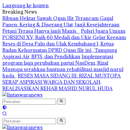
Langsung ke konten
Breaking News
Ribuan Hektar Sawah Ogan Ilir Terancam Gagal
Panen: Kering & Diserang Ulat, Janji Kesejahteraan
Petani Terasa Hanya janji Manis
Polsri Juara Umum
PORSENI XV, Raih 60 Medali dan Ukir Gelar Keenam
Reses di Desa Palu dan Ulak Kembahang I, Ketua
Badan Kehormatan DPRD Ogan Ilir ini , Tampung
Aspirasi Air, BPJS, dan Pendidikan
Implementasi
program laga perubahan partai NasDem, Rizal
Mustopa serahkan bantuan rehabilitasi masjid nurul
huda
RESES MASA SIDANG III: RIZAL MUSTOPA
SERAP ASPIRASI WARGA DAN SEKOLAH,
REALISASIKAN REHAB MASJID NURUL HUDA