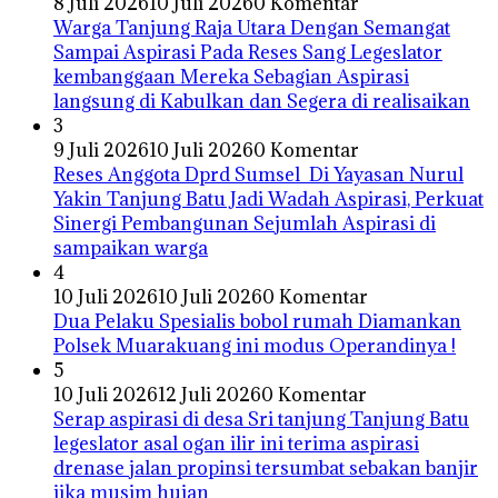
8 Juli 2026
10 Juli 2026
0 Komentar
Warga Tanjung Raja Utara Dengan Semangat
Sampai Aspirasi Pada Reses Sang Legeslator
kembanggaan Mereka Sebagian Aspirasi
langsung di Kabulkan dan Segera di realisaikan
3
9 Juli 2026
10 Juli 2026
0 Komentar
Reses Anggota Dprd Sumsel Di Yayasan Nurul
Yakin Tanjung Batu Jadi Wadah Aspirasi, Perkuat
Sinergi Pembangunan Sejumlah Aspirasi di
sampaikan warga
4
10 Juli 2026
10 Juli 2026
0 Komentar
Dua Pelaku Spesialis bobol rumah Diamankan
Polsek Muarakuang ini modus Operandinya !
5
10 Juli 2026
12 Juli 2026
0 Komentar
Serap aspirasi di desa Sri tanjung Tanjung Batu
legeslator asal ogan ilir ini terima aspirasi
drenase jalan propinsi tersumbat sebakan banjir
jika musim hujan