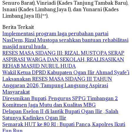
Senuro Barat), Vinriadi (Kades Tanjung Tambak Baru),
Isnani (Kades Limbang Jaya I), dan Yunarni (Kades
Limbang Jaya II).(**).
Berita Terkait
Implementasi program laga perubahan partai
NasDem, Rizal Mustopa serahkan bantuan rehabilitasi
masjid nurul huda
RESES MASA SIDANG III: RIZAL MUSTOPA SERAP
ASPIRASI WARGA DAN SEKOLAH, REALISASIKAN
REHAB MASJID NURUL HUDA
Wakil Ketua DPRD Kabupaten Ogan Ilir Ahmad Syafe’i
Laksanakan RESES MASA SIDANG III TAHUN
Anggaran 2026, Tampung Langsung Aspirasi
Masyarakat
Diresmikan Bupati, Pengurus SPPG Timbangan 2
Komitmen Jaga Mutu dan Kualitas MBG
Delapan Eselon II di lantik Bupati Ogan Ilir , Salah
Satunya Kadinkes Ogan Ilir
Semarak HUT ke 80 RI : Bupati Panca, Kapolres Ikuti
Fun Run