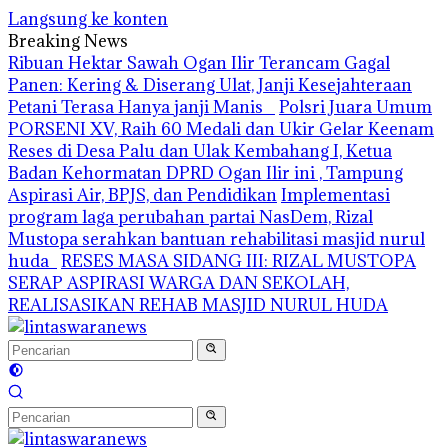
Langsung ke konten
Breaking News
Ribuan Hektar Sawah Ogan Ilir Terancam Gagal
Panen: Kering & Diserang Ulat, Janji Kesejahteraan
Petani Terasa Hanya janji Manis
Polsri Juara Umum
PORSENI XV, Raih 60 Medali dan Ukir Gelar Keenam
Reses di Desa Palu dan Ulak Kembahang I, Ketua
Badan Kehormatan DPRD Ogan Ilir ini , Tampung
Aspirasi Air, BPJS, dan Pendidikan
Implementasi
program laga perubahan partai NasDem, Rizal
Mustopa serahkan bantuan rehabilitasi masjid nurul
huda
RESES MASA SIDANG III: RIZAL MUSTOPA
SERAP ASPIRASI WARGA DAN SEKOLAH,
REALISASIKAN REHAB MASJID NURUL HUDA