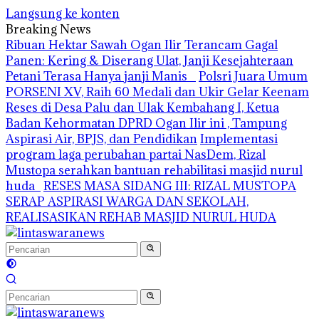
Langsung ke konten
Breaking News
Ribuan Hektar Sawah Ogan Ilir Terancam Gagal
Panen: Kering & Diserang Ulat, Janji Kesejahteraan
Petani Terasa Hanya janji Manis
Polsri Juara Umum
PORSENI XV, Raih 60 Medali dan Ukir Gelar Keenam
Reses di Desa Palu dan Ulak Kembahang I, Ketua
Badan Kehormatan DPRD Ogan Ilir ini , Tampung
Aspirasi Air, BPJS, dan Pendidikan
Implementasi
program laga perubahan partai NasDem, Rizal
Mustopa serahkan bantuan rehabilitasi masjid nurul
huda
RESES MASA SIDANG III: RIZAL MUSTOPA
SERAP ASPIRASI WARGA DAN SEKOLAH,
REALISASIKAN REHAB MASJID NURUL HUDA