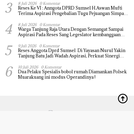
3
8 Juli 2026
0 Komentar
Reses Ke VI : Anngota DPRD Sumsel H.Aswan Mufti
Terima Aspirasi Pengebalian Tugu Pejuangan Simpang
tanjung raja yang sempat di ubah, ini tanggapanya !
4
8 Juli 2026
0 Komentar
Warga Tanjung Raja Utara Dengan Semangat Sampai
Aspirasi Pada Reses Sang Legeslator kembanggaan
Mereka Sebagian Aspirasi langsung di Kabulkan dan
5
Segera di realisaikan
9 Juli 2026
0 Komentar
Reses Anggota Dprd Sumsel Di Yayasan Nurul Yakin
Tanjung Batu Jadi Wadah Aspirasi, Perkuat Sinergi
Pembangunan Sejumlah Aspirasi di sampaikan warga
6
10 Juli 2026
0 Komentar
Dua Pelaku Spesialis bobol rumah Diamankan Polsek
Muarakuang ini modus Operandinya !
Hak Ciptya LUNTASWARANEWS.CO