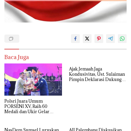
Baca Juga
Ajak Jemaah Jaga
Kondusivitas, Ust. Sulaiman
Pimpin Deklarasi Dukung
Polri di Palembang
Polsri Juara Umum
PORSENI XV, Raih 60
Medali dan Ukir Gelar
Keenam
NasDem Sumsel Luruskan
AJI Palembang Diskusikan