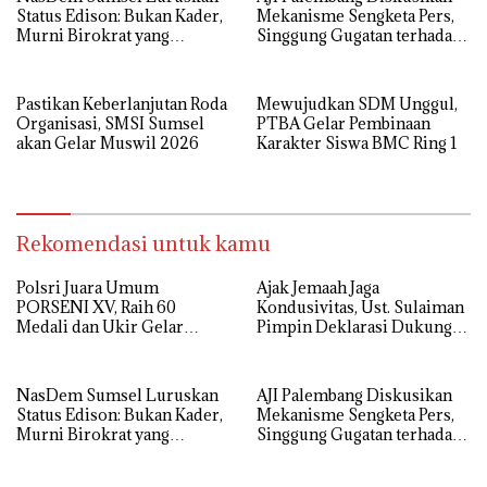
Status Edison: Bukan Kader,
Mekanisme Sengketa Pers,
Murni Birokrat yang
Singgung Gugatan terhadap
Diusung Bersama PDIP dan
25 Media di Sumsel
Golkar
Pastikan Keberlanjutan Roda
Mewujudkan SDM Unggul,
Organisasi, SMSI Sumsel
PTBA Gelar Pembinaan
akan Gelar Muswil 2026
Karakter Siswa BMC Ring 1
Rekomendasi untuk kamu
Polsri Juara Umum
Ajak Jemaah Jaga
PORSENI XV, Raih 60
Kondusivitas, Ust. Sulaiman
Medali dan Ukir Gelar
Pimpin Deklarasi Dukung
Keenam
Polri di Palembang
NasDem Sumsel Luruskan
AJI Palembang Diskusikan
Status Edison: Bukan Kader,
Mekanisme Sengketa Pers,
Murni Birokrat yang
Singgung Gugatan terhadap
Diusung Bersama PDIP dan
25 Media di Sumsel
Golkar