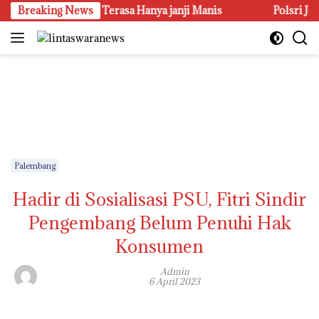
Langsung
teraan Petani Terasa Hanya janji Manis
Breaking News
Polsri Juara Umu
ke
konten
Palembang
Hadir di Sosialisasi PSU, Fitri Sindir
Pengembang Belum Penuhi Hak
Konsumen
Admin
6 April 2023