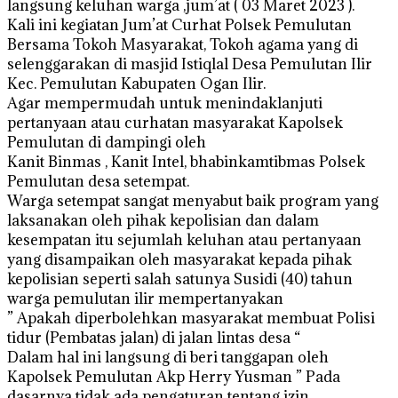
langsung keluhan warga ,jum’at ( 03 Maret 2023 ).
Kali ini kegiatan Jum’at Curhat Polsek Pemulutan
Bersama Tokoh Masyarakat, Tokoh agama yang di
selenggarakan di masjid Istiqlal Desa Pemulutan Ilir
Kec. Pemulutan Kabupaten Ogan Ilir.
Agar mempermudah untuk menindaklanjuti
pertanyaan atau curhatan masyarakat Kapolsek
Pemulutan di dampingi oleh
Kanit Binmas , Kanit Intel, bhabinkamtibmas Polsek
Pemulutan desa setempat.
Warga setempat sangat menyabut baik program yang
laksanakan oleh pihak kepolisian dan dalam
kesempatan itu sejumlah keluhan atau pertanyaan
yang disampaikan oleh masyarakat kepada pihak
kepolisian seperti salah satunya Susidi (40) tahun
warga pemulutan ilir mempertanyakan
” Apakah diperbolehkan masyarakat membuat Polisi
tidur (Pembatas jalan) di jalan lintas desa “
Dalam hal ini langsung di beri tanggapan oleh
Kapolsek Pemulutan Akp Herry Yusman ” Pada
dasarnya tidak ada pengaturan tentang izin