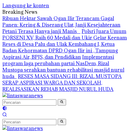
Langsung ke konten
Breaking News
Ribuan Hektar Sawah Ogan Ilir Terancam Gagal
Panen: Kering & Diserang Ulat, Janji Kesejahteraan
Petani Terasa Hanya janji Manis
Polsri Juara Umum
PORSENI XV, Raih 60 Medali dan Ukir Gelar Keenam
Reses di Desa Palu dan Ulak Kembahang I, Ketua
Badan Kehormatan DPRD Ogan Ilir ini , Tampung
Aspirasi Air, BPJS, dan Pendidikan
Implementasi
program laga perubahan partai NasDem, Rizal
Mustopa serahkan bantuan rehabilitasi masjid nurul
huda
RESES MASA SIDANG III: RIZAL MUSTOPA
SERAP ASPIRASI WARGA DAN SEKOLAH,
REALISASIKAN REHAB MASJID NURUL HUDA