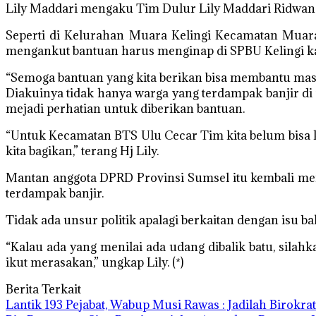
Lily Maddari mengaku Tim Dulur Lily Maddari Ridwan 
Seperti di Kelurahan Muara Kelingi Kecamatan Muara
mengankut bantuan harus menginap di SPBU Kelingi kar
“Semoga bantuan yang kita berikan bisa membantu masy
Diakuinya tidak hanya warga yang terdampak banjir di
mejadi perhatian untuk diberikan bantuan.
“Untuk Kecamatan BTS Ulu Cecar Tim kita belum bisa k
kita bagikan,” terang Hj Lily.
Mantan anggota DPRD Provinsi Sumsel itu kembali men
terdampak banjir.
Tidak ada unsur politik apalagi berkaitan dengan isu 
“Kalau ada yang menilai ada udang dibalik batu, silah
ikut merasakan,” ungkap Lily. (*)
Berita Terkait
‎Lantik 193 Pejabat, Wabup Musi Rawas : Jadilah Birok