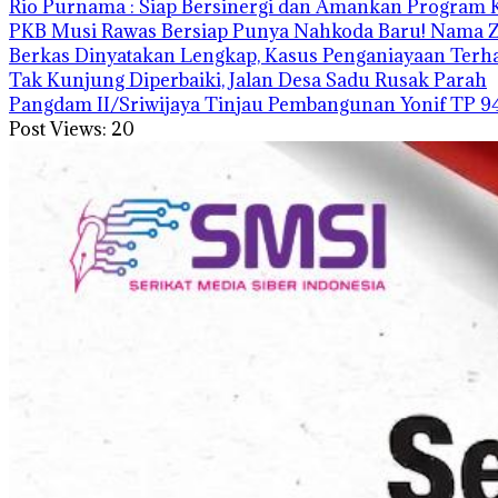
Rio Purnama : Siap Bersinergi dan Amankan Program 
PKB Musi Rawas Bersiap Punya Nahkoda Baru! Nama Zul
Berkas Dinyatakan Lengkap, Kasus Penganiayaan Ter
Tak Kunjung Diperbaiki, Jalan Desa Sadu Rusak Parah
Pangdam II/Sriwijaya Tinjau Pembangunan Yonif TP 9
Post Views:
20