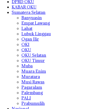
DPRD OKU
KABAR OKU
Sumatera Selatan
Banyuasin
Empat Lawang
Lahat
Lubuk Linggau
Ogan Ilir
OKI
OKU
OKU Selatan
OKU Timur
Muba
Muara Enim
Muratara
Musi Rawas
Pagaralam
Palembang
PALI
Prabumulih
Nasional