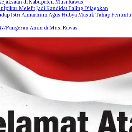
Kejaksaan di Kabupaten Musi Rawas
pikar Melejit Jadi Kandidat Paling Dijagokan
hadap Istri Almarhum Agus Hubya Masuk Tahap Penuntu
47/Pangeran Amin di Musi Rawas