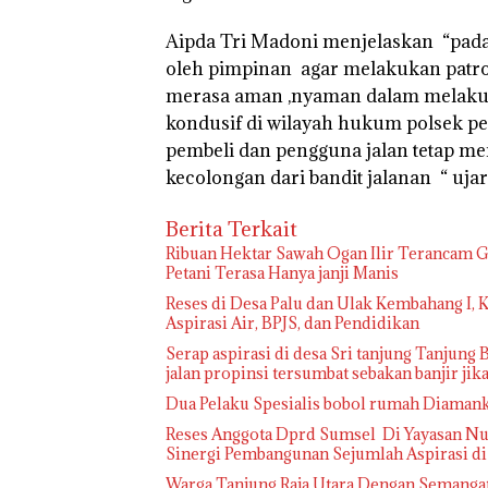
Aipda Tri Madoni menjelaskan “pada 
oleh pimpinan agar melakukan patrol
merasa aman ,nyaman dalam melakuka
kondusif di wilayah hukum polsek p
pembeli dan pengguna jalan tetap me
kecolongan dari bandit jalanan “ ujar
Berita Terkait
Ribuan Hektar Sawah Ogan Ilir Terancam Ga
Petani Terasa Hanya janji Manis
Reses di Desa Palu dan Ulak Kembahang I,
Aspirasi Air, BPJS, dan Pendidikan
Serap aspirasi di desa Sri tanjung Tanjung B
jalan propinsi tersumbat sebakan banjir ji
Dua Pelaku Spesialis bobol rumah Diaman
Reses Anggota Dprd Sumsel Di Yayasan Nuru
Sinergi Pembangunan Sejumlah Aspirasi d
Warga Tanjung Raja Utara Dengan Semangat