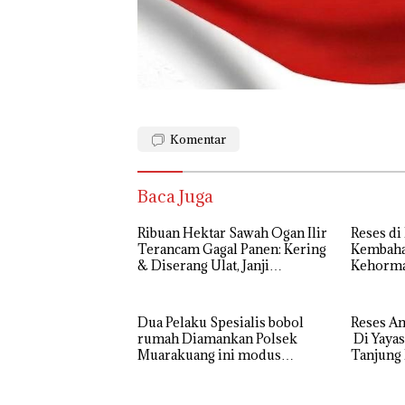
Komentar
Baca Juga
Ribuan Hektar Sawah Ogan Ilir
Reses di
Terancam Gagal Panen: Kering
Kembahan
& Diserang Ulat, Janji
Kehorma
Kesejahteraan Petani Terasa
ini , Ta
Hanya janji Manis
BPJS, da
Dua Pelaku Spesialis bobol
Reses A
rumah Diamankan Polsek
Di Yayas
Muarakuang ini modus
Tanjung 
Operandinya !
Aspirasi
Pembang
Aspirasi