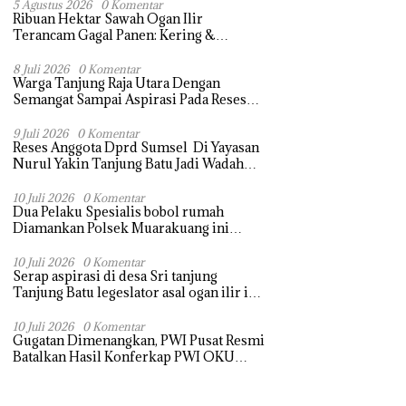
5 Agustus 2026
0 Komentar
Ribuan Hektar Sawah Ogan Ilir
Terancam Gagal Panen: Kering &
Diserang Ulat, Janji Kesejahteraan Petani
Terasa Hanya janji Manis
8 Juli 2026
0 Komentar
Warga Tanjung Raja Utara Dengan
Semangat Sampai Aspirasi Pada Reses
Sang Legeslator kembanggaan Mereka
Sebagian Aspirasi langsung di Kabulkan
9 Juli 2026
0 Komentar
Reses Anggota Dprd Sumsel Di Yayasan
dan Segera di realisaikan
Nurul Yakin Tanjung Batu Jadi Wadah
Aspirasi, Perkuat Sinergi
Pembangunan Sejumlah Aspirasi di
10 Juli 2026
0 Komentar
Dua Pelaku Spesialis bobol rumah
sampaikan warga
Diamankan Polsek Muarakuang ini
modus Operandinya !
10 Juli 2026
0 Komentar
Serap aspirasi di desa Sri tanjung
Tanjung Batu legeslator asal ogan ilir ini
terima aspirasi drenase jalan propinsi
tersumbat sebakan banjir jika musim
10 Juli 2026
0 Komentar
Gugatan Dimenangkan, PWI Pusat Resmi
hujan
Batalkan Hasil Konferkap PWI OKU
Selatan