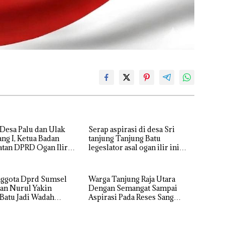
 Desa Palu dan Ulak
Serap aspirasi di desa Sri
g I, Ketua Badan
tanjung Tanjung Batu
tan DPRD Ogan Ilir
legeslator asal ogan ilir ini
mpung Aspirasi Air,
terima aspirasi drenase jalan
n Pendidikan
propinsi tersumbat sebakan
banjir jika musim hujan
nggota Dprd Sumsel
Warga Tanjung Raja Utara
an Nurul Yakin
Dengan Semangat Sampai
Batu Jadi Wadah
Aspirasi Pada Reses Sang
, Perkuat Sinergi
Legeslator kembanggaan
unan Sejumlah
Mereka Sebagian Aspirasi
 di sampaikan warga
langsung di Kabulkan dan