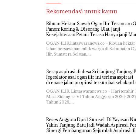
Rekomendasi untuk kamu
Ribuan Hektar Sawah Ogan Ilir Terancam G
Panen: Kering & Diserang Ulat, Janji
OGAN ILIR,lintaswaranews.co – Ribuan hektar
lahan persawahan milik warga di Kabupaten O
Ilir, Sumatera Selatan,…
Serap aspirasi di desa Sri tanjung Tanjung 
legeslator asal ogan ilir ini terima aspirasi
drenase jalan propinsi tersumbat sebakan b
jika musim hujan
OGAN ILIR, Lintaswaranews.co – Hari terahir 
Masa Sidang ke VI Tahun Anggaran 2026-202
Tahun 2026,…
Reses Anggota Dprd Sumsel Di Yayasan Nu
Yakin Tanjung Batu Jadi Wadah Aspirasi, Pe
Sinergi Pembangunan Sejumlah Aspirasi di
sampaikan warga