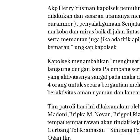
Akp Herry Yusman kapolsek pemuluta
dilakukan dan sasaran utamanya menc
curanmor ) , penyalahgunaan Senjata 
narkoba dan miras baik di jalan lint
serta memantau juga jika ada titik
kemarau “ ungkap kapolsek
Kapolsek menambahkan “mengingat w
langsung dengan kota Palembang serta 
yang aktivitasnya sangat pada maka da
4 orang untuk secara bergantian me
beraktivitas aman nyaman dan lancar
Tim patroli hari ini dilaksanakan ole
Madoni ,Bripka M. Novan, Brigpol Rizk
tempat tempat rawan akan tindak kej
Gerbang Tol Kramasan – Simpang Pe
Ogan Ilir.