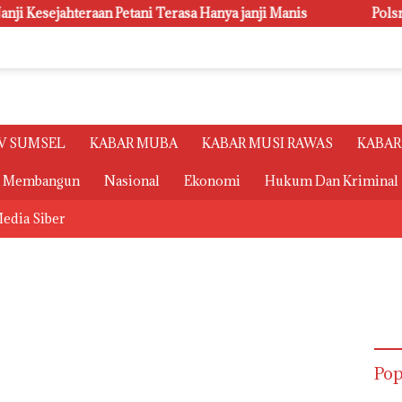
tani Terasa Hanya janji Manis
Polsri Juara Umum PORSEN
V SUMSEL
KABAR MUBA
KABAR MUSI RAWAS
KABAR
a Membangun
Nasional
Ekonomi
Hukum Dan Kriminal
edia Siber
Pop