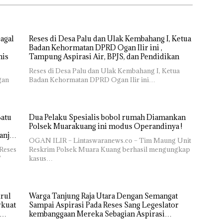
Segera di realisaikan
agal
Reses di Desa Palu dan Ulak Kembahang I, Ketua
Badan Kehormatan DPRD Ogan Ilir ini ,
Kesejahteraan Petani Terasa Hanya janji Manis
Tampung Aspirasi Air, BPJS, dan Pendidikan
Reses di Desa Palu dan Ulak Kembahang I, Ketua
gan
Badan Kehormatan DPRD Ogan Ilir ini…
Batu
Dua Pelaku Spesialis bobol rumah Diamankan
Polsek Muarakuang ini modus Operandinya !
anjir
OGAN ILIR – Lintaswaranews.co – Tim Maung Unit
Reses
Reskrim Polsek Muara Kuang berhasil mengungkap
7
kasus…
rul
Warga Tanjung Raja Utara Dengan Semangat
rkuat
Sampai Aspirasi Pada Reses Sang Legeslator
kembanggaan Mereka Sebagian Aspirasi
langsung di Kabulkan dan Segera di realisaikan