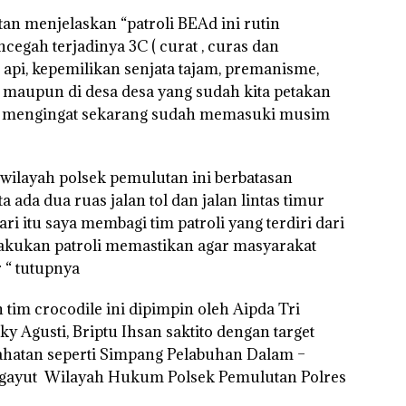
n menjelaskan “patroli BEAd ini rutin
egah terjadinya 3C ( curat , curas dan
api, kepemilikan senjata tajam, premanisme,
as maupun di desa desa yang sudah kita petakan
 api mengingat sekarang sudah memasuki musim
ilayah polsek pemulutan ini berbatasan
ada dua ruas jalan tol dan jalan lintas timur
ri itu saya membagi tim patroli yang terdiri dari
lakukan patroli memastikan agar masyarakat
 “ tutupnya
h tim crocodile ini dipimpin oleh Aipda Tri
y Agusti, Briptu Ihsan saktito dengan target
ahatan seperti Simpang Pelabuhan Dalam –
gayut Wilayah Hukum Polsek Pemulutan Polres