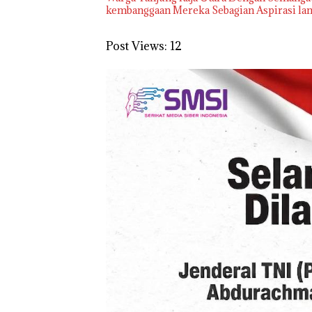
kembanggaan Mereka Sebagian Aspirasi lang
Post Views:
12