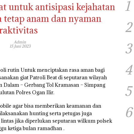
1
at untuk antisipasi kejahatan
ga tetap anam dan nyaman
2
raktivitas
Admin
3
15 Juni 2023
4
oli rutin Untuk menciptakan rasa aman bagi
nakan giat Patroli Beat di seputaran wilayah
n Dalam – Gerbang Tol Kramasan – Simpang
5
utan Polres Ogan Ilir.
 mobile agar bisa memberikan keamanan dan
6
ilaksanakan hunting serta petugas juga
lintas jika diperlukan seputaran wilkum polsek
gu ketiga bulan ramadhan .