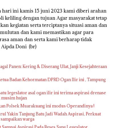
hari ini kamis 15 juni 2023 kami diberi arahan
i keliling dengan tujuan Agar masyarakat tetap
n kegiatan serta terciptanya situasi aman dan
emulutan dan kami memastikan agar para
rasa aman dan serta kami berharap tidak
 Aipda Doni (br)
gal Panen: Kering & Diserang Ulat, Janji Kesejahteraan
 Ketua Badan Kehormatan DPRD Ogan Ilir ini , Tampung
atu legeslator asal ogan ilir ini terima aspirasi drenase
ka musim hujan
kan Polsek Muarakuang ini modus Operandinya !
l Yakin Tanjung Batu Jadi Wadah Aspirasi, Perkuat
i sampaikan warga
 Sampai Aspirasi Pada Reses Sang Legeslator