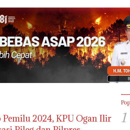
Pop
1
 Pemilu 2024, KPU Ogan Ilir
asi Pileg dan Pilpres