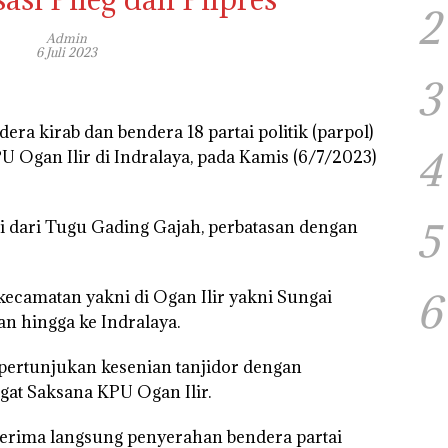
2
Admin
6 Juli 2023
3
a kirab dan bendera 18 partai politik (parpol)
4
U Ogan Ilir di Indralaya, pada Kamis (6/7/2023)
5
ai dari Tugu Gading Gajah, perbatasan dengan
6
ecamatan yakni di Ogan Ilir yakni Sungai
an hingga ke Indralaya.
 pertunjukan kesenian tanjidor dengan
at Saksana KPU Ogan Ilir.
erima langsung penyerahan bendera partai