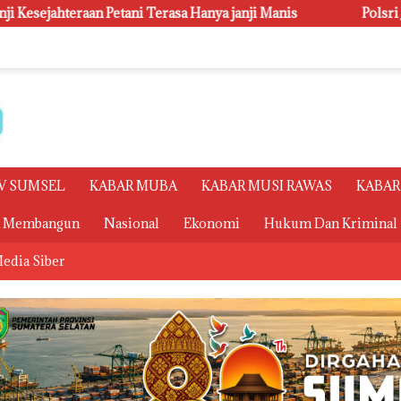
Hanya janji Manis
Polsri Juara Umum PORSENI XV, Raih 
V SUMSEL
KABAR MUBA
KABAR MUSI RAWAS
KABAR
a Membangun
Nasional
Ekonomi
Hukum Dan Kriminal
edia Siber