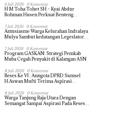
Terasa Hanya janji Manis
6 Juli 2026
0 Komentar
H M Toha Tohet SH – Kyai Abdur
Rohman Husen Perkuat Benteng
Antinarkoba di Muba
7 Juli 2026
0 Komentar
Antusiasme Warga Kelurahan Indralaya
Mulya Sambut kedatangan Legeslator
Sumsel Untuk menyampaikan Aspirasi
dengan Harapan dapat di perjuangkan
7 Juli 2026
0 Komentar
Program GASKAN: Strategi Pemkab
Muba Cegah Penyakit di Kalangan ASN
8 Juli 2026
0 Komentar
Reses Ke VI : Anngota DPRD Sumsel
H.Aswan Mufti Terima Aspirasi
Pengebalian Tugu Pejuangan Simpang
tanjung raja yang sempat di ubah, ini
8 Juli 2026
0 Komentar
Warga Tanjung Raja Utara Dengan
tanggapanya !
Semangat Sampai Aspirasi Pada Reses
Sang Legeslator kembanggaan Mereka
Sebagian Aspirasi langsung di Kabulkan
dan Segera di realisaikan