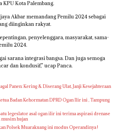
da KPU Kota Palembang.
ijaya Akbar memandang Pemilu 2024 sebagai
ang diinginkan rakyat.
pentingan, penyelenggara, masyarakat, sama-
emilu 2024.
gai sarana integrasi bangsa. Dan juga semoga
car dan kondusif,” ucap Panca.
gal Panen: Kering & Diserang Ulat, Janji Kesejahteraan
 Ketua Badan Kehormatan DPRD Ogan Ilir ini , Tampung
atu legeslator asal ogan ilir ini terima aspirasi drenase
ka musim hujan
kan Polsek Muarakuang ini modus Operandinya !