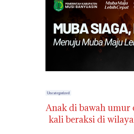
Uncategorized
Anak di bawah umur o
kali beraksi di wilaya