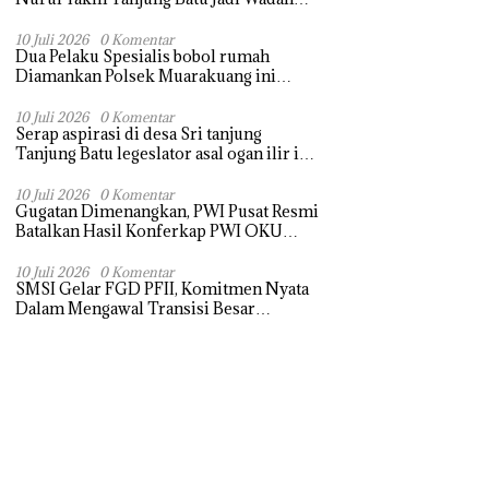
Aspirasi, Perkuat Sinergi
Pembangunan Sejumlah Aspirasi di
10 Juli 2026
0 Komentar
Dua Pelaku Spesialis bobol rumah
sampaikan warga
Diamankan Polsek Muarakuang ini
modus Operandinya !
10 Juli 2026
0 Komentar
Serap aspirasi di desa Sri tanjung
Tanjung Batu legeslator asal ogan ilir ini
terima aspirasi drenase jalan propinsi
tersumbat sebakan banjir jika musim
10 Juli 2026
0 Komentar
Gugatan Dimenangkan, PWI Pusat Resmi
hujan
Batalkan Hasil Konferkap PWI OKU
Selatan
10 Juli 2026
0 Komentar
SMSI Gelar FGD PFII, Komitmen Nyata
Dalam Mengawal Transisi Besar
Arsitektur Finansial Nasional