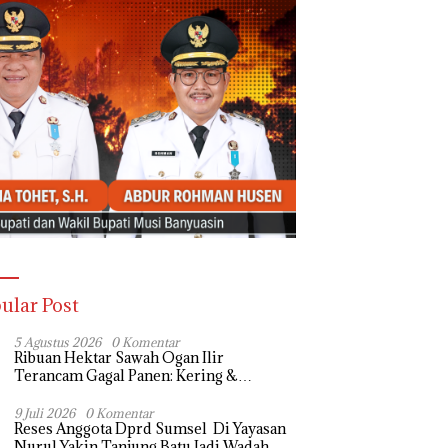
ular Post
5 Agustus 2026
0 Komentar
Ribuan Hektar Sawah Ogan Ilir
Terancam Gagal Panen: Kering &
Diserang Ulat, Janji Kesejahteraan Petani
Terasa Hanya janji Manis
9 Juli 2026
0 Komentar
Reses Anggota Dprd Sumsel Di Yayasan
Nurul Yakin Tanjung Batu Jadi Wadah