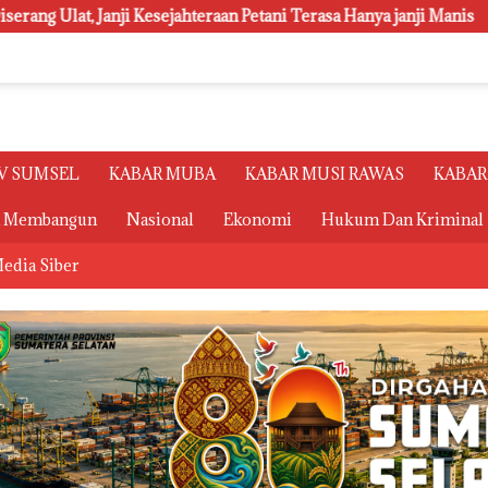
an Petani Terasa Hanya janji Manis
Polsri Juara Umum P
V SUMSEL
KABAR MUBA
KABAR MUSI RAWAS
KABAR
a Membangun
Nasional
Ekonomi
Hukum Dan Kriminal
edia Siber