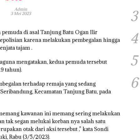
Admin
3
3 Mei 2023
pemuda di asal Tanjung Batu Ogan Ilir
4
kepolisian karena melakukan pembegalan hingga
jata tajam .
5
raguna mengatakan, kedua pemuda tersebut
19 tahun).
6
begalan terhadap remaja yang sedang
 Seribandung, Kecamatan Tanjung Batu, pada
. memang kawanan ini memang sering melakukan
n tak segan melukai korban nya salah satu
pakan otak dari aksi tersebut ,” kata Sondi
ki, Rabu (3/5/2023).