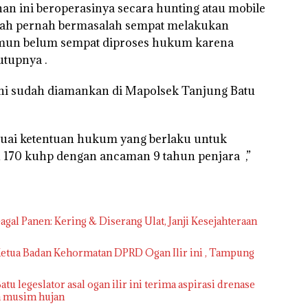
n ini beroperasinya secara hunting atau mobile
sudah pernah bermasalah sempat melakukan
mun belum sempat diproses hukum karena
tupnya .
ini sudah diamankan di Mapolsek Tanjung Batu
sesuai ketentuan hukum yang berlaku untuk
n 170 kuhp dengan ancaman 9 tahun penjara ,”
gal Panen: Kering & Diserang Ulat, Janji Kesejahteraan
 Ketua Badan Kehormatan DPRD Ogan Ilir ini , Tampung
atu legeslator asal ogan ilir ini terima aspirasi drenase
ka musim hujan