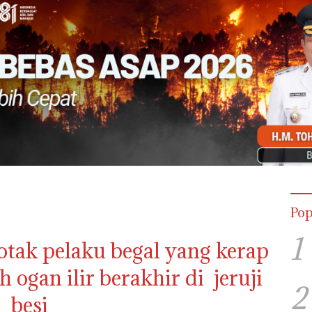
Pop
1
tak pelaku begal yang kerap
h ogan ilir berakhir di jeruji
2
besi