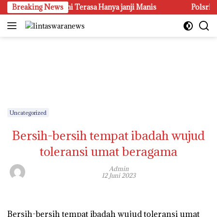
Langsung
ahteraan Petani Terasa Hanya janji Manis
Breaking News
Polsri Juara U
ke
konten
Uncategorized
Bersih-bersih tempat ibadah wujud
toleransi umat beragama
Admin
12 Juni 2023
Bersih-bersih tempat ibadah wujud toleransi umat