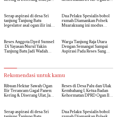
Kesejahteraan Petani Terasa
ini , Tampung Aspirasi Air,
Hanya janji Manis
BPJS, dan Pendidikan
Serap aspirasi di desa Sri
Dua Pelaku Spesialis bobol
tanjung Tanjung Batu
rumah Diamankan Polsek
legeslator asal ogan ilir ini
Muarakuang ini modus
terima aspirasi drenase jalan
Operandinya !
propinsi tersumbat sebakan
banjir jika musim hujan
Reses Anggota Dprd Sumsel
Warga Tanjung Raja Utara
Di Yayasan Nurul Yakin
Dengan Semangat Sampai
Tanjung Batu Jadi Wadah
Aspirasi Pada Reses Sang
Aspirasi, Perkuat Sinergi
Legeslator kembanggaan
Pembangunan Sejumlah
Mereka Sebagian Aspirasi
Aspirasi di sampaikan warga
langsung di Kabulkan dan
Segera di realisaikan
Rekomendasi untuk kamu
Ribuan Hektar Sawah Ogan
Reses di Desa Palu dan Ulak
Ilir Terancam Gagal Panen:
Kembahang I, Ketua Badan
Kering & Diserang Ulat, Janji
Kehormatan DPRD Ogan Ilir
Kesejahteraan Petani Terasa
ini , Tampung Aspirasi Air,
Hanya janji Manis
BPJS, dan Pendidikan
Serap aspirasi di desa Sri
Dua Pelaku Spesialis bobol
tanjung Tanjung Batu
rumah Diamankan Polsek