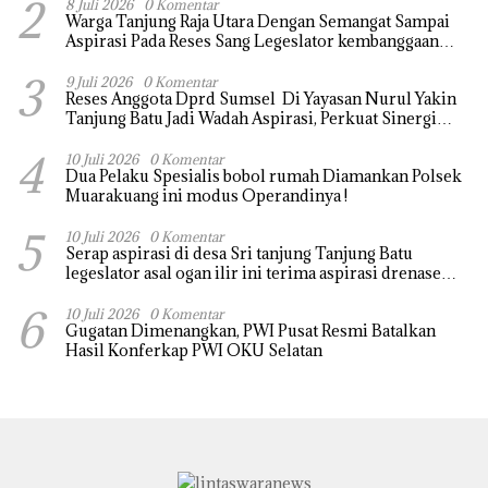
2
8 Juli 2026
0 Komentar
Warga Tanjung Raja Utara Dengan Semangat Sampai
Aspirasi Pada Reses Sang Legeslator kembanggaan
Mereka Sebagian Aspirasi langsung di Kabulkan dan
3
Segera di realisaikan
9 Juli 2026
0 Komentar
Reses Anggota Dprd Sumsel Di Yayasan Nurul Yakin
Tanjung Batu Jadi Wadah Aspirasi, Perkuat Sinergi
Pembangunan Sejumlah Aspirasi di sampaikan warga
4
10 Juli 2026
0 Komentar
Dua Pelaku Spesialis bobol rumah Diamankan Polsek
Muarakuang ini modus Operandinya !
5
10 Juli 2026
0 Komentar
Serap aspirasi di desa Sri tanjung Tanjung Batu
legeslator asal ogan ilir ini terima aspirasi drenase
jalan propinsi tersumbat sebakan banjir jika musim
6
hujan
10 Juli 2026
0 Komentar
Gugatan Dimenangkan, PWI Pusat Resmi Batalkan
Hasil Konferkap PWI OKU Selatan