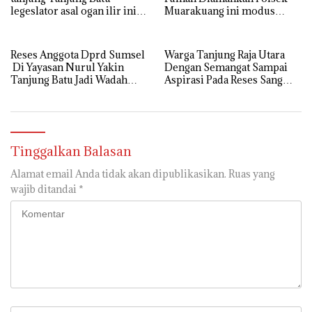
legeslator asal ogan ilir ini
Muarakuang ini modus
terima aspirasi drenase jalan
Operandinya !
propinsi tersumbat sebakan
banjir jika musim hujan
Reses Anggota Dprd Sumsel
Warga Tanjung Raja Utara
Di Yayasan Nurul Yakin
Dengan Semangat Sampai
Tanjung Batu Jadi Wadah
Aspirasi Pada Reses Sang
Aspirasi, Perkuat Sinergi
Legeslator kembanggaan
Pembangunan Sejumlah
Mereka Sebagian Aspirasi
Aspirasi di sampaikan warga
langsung di Kabulkan dan
Segera di realisaikan
Tinggalkan Balasan
Alamat email Anda tidak akan dipublikasikan.
Ruas yang
wajib ditandai
*