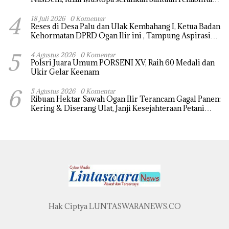
masjid nurul huda
4
18 Juli 2026
0 Komentar
Reses di Desa Palu dan Ulak Kembahang I, Ketua Badan
Kehormatan DPRD Ogan Ilir ini , Tampung Aspirasi
Air, BPJS, dan Pendidikan
5
4 Agustus 2026
0 Komentar
Polsri Juara Umum PORSENI XV, Raih 60 Medali dan
Ukir Gelar Keenam
6
5 Agustus 2026
0 Komentar
Ribuan Hektar Sawah Ogan Ilir Terancam Gagal Panen:
Kering & Diserang Ulat, Janji Kesejahteraan Petani
Terasa Hanya janji Manis
Hak Ciptya LUNTASWARANEWS.CO