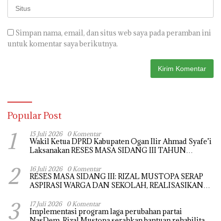
Simpan nama, email, dan situs web saya pada peramban ini
untuk komentar saya berikutnya.
Popular Post
1
15 Juli 2026
0 Komentar
Wakil Ketua DPRD Kabupaten Ogan Ilir Ahmad Syafe’i
Laksanakan RESES MASA SIDANG III TAHUN
Anggaran 2026, Tampung Langsung Aspirasi
2
Masyarakat
16 Juli 2026
0 Komentar
RESES MASA SIDANG III: RIZAL MUSTOPA SERAP
ASPIRASI WARGA DAN SEKOLAH, REALISASIKAN
REHAB MASJID NURUL HUDA
3
17 Juli 2026
0 Komentar
Implementasi program laga perubahan partai
NasDem, Rizal Mustopa serahkan bantuan rehabilitasi