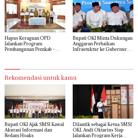
Hapus Keraguan OPD
Bupati OKI Minta Dukungan
Jalankan Program
Anggaran Perbaikan
Pembangunan Pemkab –
Infrastuktur ke Gubernur
Kejari OKI Teken MOU
Sumsel
Bidang Datun
Rekomendasi untuk kamu
Bupati OKI Ajak SMSI Kawal
Dilantik sebagai Ketua SMSI
Akurasi Informasi dan
OKI, Andi Oktarius Siap
Redam Hoaks
Jalankan Program Kerja