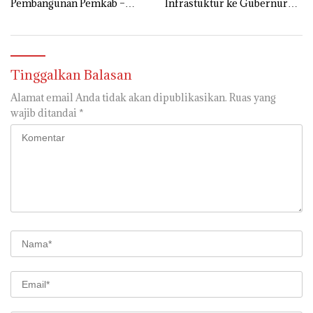
Pembangunan Pemkab –
Infrastuktur ke Gubernur
Kejari OKI Teken MOU
Sumsel
Bidang Datun
Tinggalkan Balasan
Alamat email Anda tidak akan dipublikasikan.
Ruas yang
wajib ditandai
*