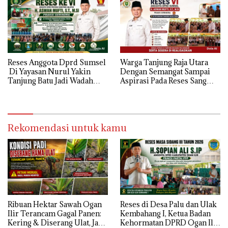
banjir jika musim hujan
Reses Anggota Dprd Sumsel
Warga Tanjung Raja Utara
Di Yayasan Nurul Yakin
Dengan Semangat Sampai
Tanjung Batu Jadi Wadah
Aspirasi Pada Reses Sang
Aspirasi, Perkuat Sinergi
Legeslator kembanggaan
Pembangunan Sejumlah
Mereka Sebagian Aspirasi
Aspirasi di sampaikan warga
langsung di Kabulkan dan
Segera di realisaikan
Rekomendasi untuk kamu
Ribuan Hektar Sawah Ogan
Reses di Desa Palu dan Ulak
Ilir Terancam Gagal Panen:
Kembahang I, Ketua Badan
Kering & Diserang Ulat, Janji
Kehormatan DPRD Ogan Ilir