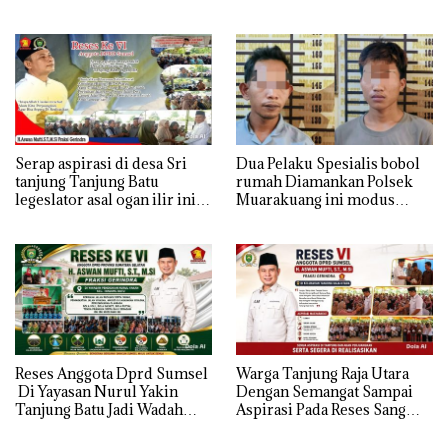
Kesejahteraan Petani Terasa
ini , Tampung Aspirasi Air,
Hanya janji Manis
BPJS, dan Pendidikan
Serap aspirasi di desa Sri
Dua Pelaku Spesialis bobol
tanjung Tanjung Batu
rumah Diamankan Polsek
legeslator asal ogan ilir ini
Muarakuang ini modus
terima aspirasi drenase jalan
Operandinya !
propinsi tersumbat sebakan
banjir jika musim hujan
Reses Anggota Dprd Sumsel
Warga Tanjung Raja Utara
Di Yayasan Nurul Yakin
Dengan Semangat Sampai
Tanjung Batu Jadi Wadah
Aspirasi Pada Reses Sang
Aspirasi, Perkuat Sinergi
Legeslator kembanggaan
Pembangunan Sejumlah
Mereka Sebagian Aspirasi