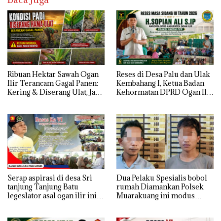
Ribuan Hektar Sawah Ogan
Reses di Desa Palu dan Ulak
Ilir Terancam Gagal Panen:
Kembahang I, Ketua Badan
Kering & Diserang Ulat, Janji
Kehormatan DPRD Ogan Ilir
Kesejahteraan Petani Terasa
ini , Tampung Aspirasi Air,
Hanya janji Manis
BPJS, dan Pendidikan
Serap aspirasi di desa Sri
Dua Pelaku Spesialis bobol
tanjung Tanjung Batu
rumah Diamankan Polsek
legeslator asal ogan ilir ini
Muarakuang ini modus
terima aspirasi drenase jalan
Operandinya !
propinsi tersumbat sebakan