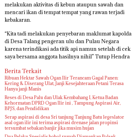
melakukan aktivitas di kebun ataupun sawah dan
mencari ikan di tempat tempat yang rawan terjadi
kebakaran.
“Kita tadi melakukan penyebaran maklumat kapolda
di Desa Talang pengeran ulu dan Pulau Negara
karena terindikasi ada titik api namun setelah di cek
saya bersama anggota hasilnya nihil” Tutup Hendra
Berita Terkait
Ribuan Hektar Sawah Ogan Ilir Terancam Gagal Panen:
Kering & Diserang Ulat, Janji Kesejahteraan Petani Terasa
Hanya janji Manis
Reses di Desa Palu dan Ulak Kembahang I, Ketua Badan
Kehormatan DPRD Ogan Ilir ini , Tampung Aspirasi Air,
BPJS, dan Pendidikan
Serap aspirasi di desa Sri tanjung Tanjung Batu legeslator
asal ogan ilir ini terima aspirasi drenase jalan propinsi
tersumbat sebakan banjir jika musim hujan
Dua Pelaku Spesialis bobol rumah Diamankan Polsek