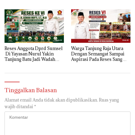
terima aspirasi drenase jalan
Operandinya !
propinsi tersumbat sebakan
banjir jika musim hujan
Reses Anggota Dprd Sumsel
Warga Tanjung Raja Utara
Di Yayasan Nurul Yakin
Dengan Semangat Sampai
Tanjung Batu Jadi Wadah
Aspirasi Pada Reses Sang
Aspirasi, Perkuat Sinergi
Legeslator kembanggaan
Pembangunan Sejumlah
Mereka Sebagian Aspirasi
Aspirasi di sampaikan warga
langsung di Kabulkan dan
Segera di realisaikan
Tinggalkan Balasan
Alamat email Anda tidak akan dipublikasikan.
Ruas yang
wajib ditandai
*