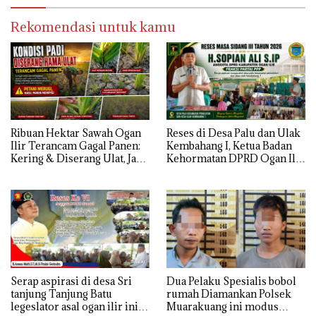
Segera di realisaikan
Rekomendasi untuk kamu
Ribuan Hektar Sawah Ogan
Reses di Desa Palu dan Ulak
Ilir Terancam Gagal Panen:
Kembahang I, Ketua Badan
Kering & Diserang Ulat, Janji
Kehormatan DPRD Ogan Ilir
Kesejahteraan Petani Terasa
ini , Tampung Aspirasi Air,
Hanya janji Manis
BPJS, dan Pendidikan
Serap aspirasi di desa Sri
Dua Pelaku Spesialis bobol
tanjung Tanjung Batu
rumah Diamankan Polsek
legeslator asal ogan ilir ini
Muarakuang ini modus