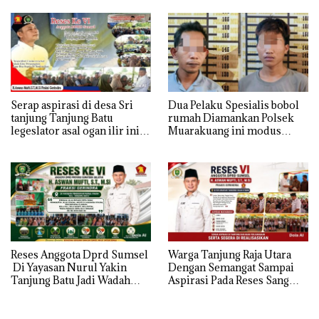
Hanya janji Manis
BPJS, dan Pendidikan
Serap aspirasi di desa Sri
Dua Pelaku Spesialis bobol
tanjung Tanjung Batu
rumah Diamankan Polsek
legeslator asal ogan ilir ini
Muarakuang ini modus
terima aspirasi drenase jalan
Operandinya !
propinsi tersumbat sebakan
banjir jika musim hujan
Reses Anggota Dprd Sumsel
Warga Tanjung Raja Utara
Di Yayasan Nurul Yakin
Dengan Semangat Sampai
Tanjung Batu Jadi Wadah
Aspirasi Pada Reses Sang
Aspirasi, Perkuat Sinergi
Legeslator kembanggaan
Pembangunan Sejumlah
Mereka Sebagian Aspirasi
Aspirasi di sampaikan warga
langsung di Kabulkan dan