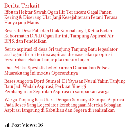
Berita Terkait
Ribuan Hektar Sawah Ogan Ilir Terancam Gagal Panen:
Kering & Diserang Ulat, Janji Kesejahteraan Petani Terasa
Hanya janji Manis
Reses di Desa Palu dan Ulak Kembahang I, Ketua Badan
Kehormatan DPRD Ogan Ilir ini , Tampung Aspirasi Air,
BPJS, dan Pendidikan
Serap aspirasi di desa Sri tanjung Tanjung Batu legeslator
asal ogan ilir ini terima aspirasi drenase jalan propinsi
tersumbat sebakan banjir jika musim hujan
Dua Pelaku Spesialis bobol rumah Diamankan Polsek
Muarakuang ini modus Operandinya !
Reses Anggota Dprd Sumsel Di Yayasan Nurul Yakin Tanjung
Batu Jadi Wadah Aspirasi, Perkuat Sinergi
Pembangunan Sejumlah Aspirasi di sampaikan warga
Warga Tanjung Raja Utara Dengan Semangat Sampai Aspirasi
Pada Reses Sang Legeslator kembanggaan Mereka Sebagian
Aspirasi langsung di Kabulkan dan Segera di realisaikan
Post Views:
16