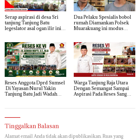
Serap aspirasi di desa Sri
Dua Pelaku Spesialis bobol
tanjung Tanjung Batu
rumah Diamankan Polsek
legeslator asal ogan ilir ini
Muarakuang ini modus
terima aspirasi drenase jalan
Operandinya !
propinsi tersumbat sebakan
banjir jika musim hujan
Reses Anggota Dprd Sumsel
Warga Tanjung Raja Utara
Di Yayasan Nurul Yakin
Dengan Semangat Sampai
Tanjung Batu Jadi Wadah
Aspirasi Pada Reses Sang
Aspirasi, Perkuat Sinergi
Legeslator kembanggaan
Pembangunan Sejumlah
Mereka Sebagian Aspirasi
Aspirasi di sampaikan warga
langsung di Kabulkan dan
Segera di realisaikan
Tinggalkan Balasan
Alamat email Anda tidak akan dipublikasikan.
Ruas yang