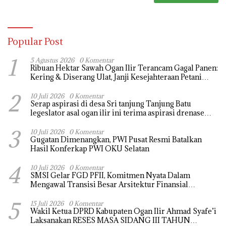
Popular Post
1
5 Agustus 2026
0 Komentar
Ribuan Hektar Sawah Ogan Ilir Terancam Gagal Panen:
Kering & Diserang Ulat, Janji Kesejahteraan Petani
Terasa Hanya janji Manis
2
10 Juli 2026
0 Komentar
Serap aspirasi di desa Sri tanjung Tanjung Batu
legeslator asal ogan ilir ini terima aspirasi drenase
jalan propinsi tersumbat sebakan banjir jika musim
3
hujan
10 Juli 2026
0 Komentar
Gugatan Dimenangkan, PWI Pusat Resmi Batalkan
Hasil Konferkap PWI OKU Selatan
4
10 Juli 2026
0 Komentar
SMSI Gelar FGD PFII, Komitmen Nyata Dalam
Mengawal Transisi Besar Arsitektur Finansial
Nasional
5
15 Juli 2026
0 Komentar
Wakil Ketua DPRD Kabupaten Ogan Ilir Ahmad Syafe’i
Laksanakan RESES MASA SIDANG III TAHUN