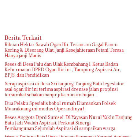
Berita Terkait
Ribuan Hektar Sawah Ogan Ilir Terancam Gagal Panen:
Kering & Diserang Ulat, Janji Kesejahteraan Petani Terasa
Hanya janji Manis
Reses di Desa Palu dan Ulak Kembahang I, Ketua Badan
Kehormatan DPRD Ogan Ilir ini , Tampung Aspirasi Air,
BPJS, dan Pendidikan
Serap aspirasi di desa Sri tanjung Tanjung Batu legeslator
asal ogan ilir ini terima aspirasi drenase jalan propinsi
tersumbat sebakan banjir jika musim hujan
Dua Pelaku Spesialis bobol rumah Diamankan Polsek
Muarakuang ini modus Operandinya !
Reses Anggota Dprd Sumsel Di Yayasan Nurul Yakin Tanjung
Batu Jadi Wadah Aspirasi, Perkuat Sinergi
Pembangunan Sejumlah Aspirasi di sampaikan warga
Warga Tanjung Raja Utara Dengan Semangat Sampai Aspirasi