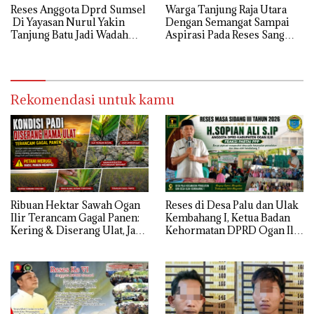
Reses Anggota Dprd Sumsel
Warga Tanjung Raja Utara
Di Yayasan Nurul Yakin
Dengan Semangat Sampai
Tanjung Batu Jadi Wadah
Aspirasi Pada Reses Sang
Aspirasi, Perkuat Sinergi
Legeslator kembanggaan
Pembangunan Sejumlah
Mereka Sebagian Aspirasi
Aspirasi di sampaikan warga
langsung di Kabulkan dan
Segera di realisaikan
Rekomendasi untuk kamu
Ribuan Hektar Sawah Ogan
Reses di Desa Palu dan Ulak
Ilir Terancam Gagal Panen:
Kembahang I, Ketua Badan
Kering & Diserang Ulat, Janji
Kehormatan DPRD Ogan Ilir
Kesejahteraan Petani Terasa
ini , Tampung Aspirasi Air,
Hanya janji Manis
BPJS, dan Pendidikan