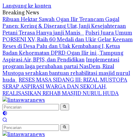
Langsung ke konten
Breaking News
Ribuan Hektar Sawah Ogan Ilir Terancam Gagal
Panen: Kering & Diserang Ulat, Janji Kesejahteraan
Petani Terasa Hanya janji Manis
Polsri Juara Umum
PORSENI XV, Raih 60 Medali dan Ukir Gelar Keenam
Reses di Desa Palu dan Ulak Kembahang I, Ketua
Badan Kehormatan DPRD Ogan Ilir ini , Tampung
Aspirasi Air, BPJS, dan Pendidikan
Implementasi
program laga perubahan partai NasDem, Rizal
Mustopa serahkan bantuan rehabilitasi masjid nurul
huda
RESES MASA SIDANG III: RIZAL MUSTOPA
SERAP ASPIRASI WARGA DAN SEKOLAH,
REALISASIKAN REHAB MASJID NURUL HUDA